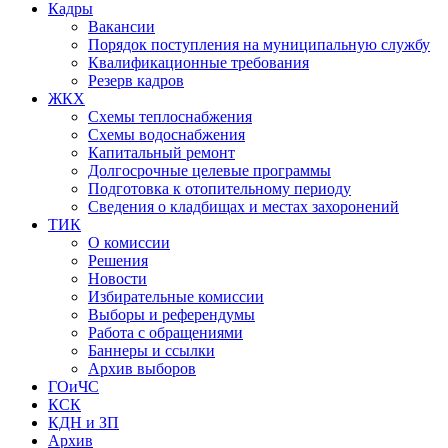
Кадры
Вакансии
Порядок поступления на муниципальную службу
Квалификационные требования
Резерв кадров
ЖКХ
Схемы теплоснабжения
Схемы водоснабжения
Капитальный ремонт
Долгосрочные целевые программы
Подготовка к отопительному периоду
Сведения о кладбищах и местах захоронений
ТИК
О комиссии
Решения
Новости
Избирательные комиссии
Выборы и референдумы
Работа с обращениями
Баннеры и ссылки
Архив выборов
ГОиЧС
КСК
КДН и ЗП
Архив