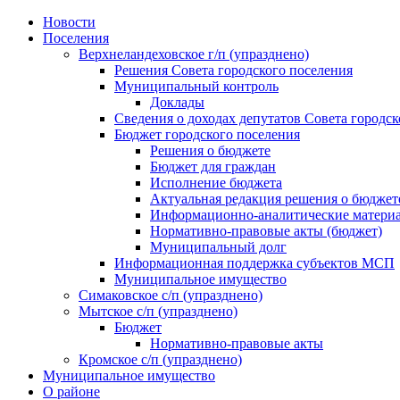
Skip
Новости
to
Поселения
content
Верхнеландеховское г/п (упразднено)
Решения Совета городского поселения
Муниципальный контроль
Доклады
Сведения о доходах депутатов Совета городск
Бюджет городского поселения
Решения о бюджете
Бюджет для граждан
Исполнение бюджета
Актуальная редакция решения о бюджет
Информационно-аналитические матери
Нормативно-правовые акты (бюджет)
Муниципальный долг
Информационная поддержка субъектов МСП
Муниципальное имущество
Симаковское с/п (упразднено)
Мытское с/п (упразднено)
Бюджет
Нормативно-правовые акты
Кромское с/п (упразднено)
Муниципальное имущество
О районе