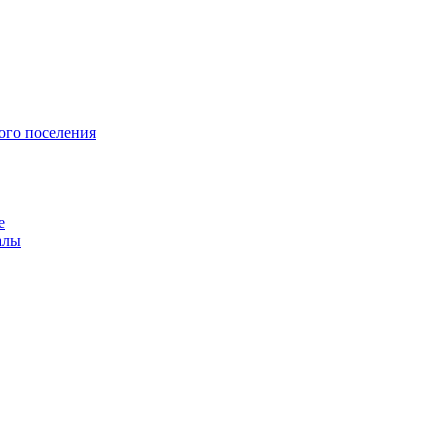
ого поселения
е
алы