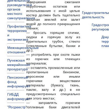
деятельности
завершения сжигания
руководителей
порубочных остатков или
органов
использования с иной целью
Градостроитель
местного
костер должен быть тщательно
деятельность
самоуправления
засыпан землей или залит
водой до полного прекращения
Градостро
Профилактика
тления;
регулиров
терроризма
— бросать горящие спички,
и
окурки и горячую золу из
Док
экстремизма
курительных трубок, стекло
терр
(стеклянные бутылки, банки и
пла
Межнациональные
др.);
отношения
— употреблять при охоте пыжи
из горючих или тлеющих
Пучежская
материалов;
межрайонная
— оставлять промасленные или
прокуратура
пропитанные бензином,
керосином или иными
Пенсионный
горючими веществами
фонд
материалы (бумагу, ткань,
информирует
паклю, вату и др.) в не
предусмотренных специально
ГИБДД
для этого местах;
информирует
— заправлять горючим
"Росреестр"
топливные баки двигателей