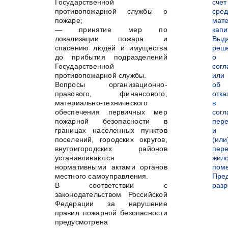
Государственной
счет
противопожарной службы о
сред
пожаре;
мате
— принятие мер по
капи
локализации пожара и
Выд
спасению людей и имущества
реш
до прибытия подразделений
о
Государственной
согл
противопожарной службы.
или
Вопросы организационно-
об
правового, финансового,
отка
материально-технического
в
обеспечения первичных мер
согл
пожарной безопасности в
пер
границах населенных пунктов
и
поселений, городских округов,
(или
внутригородских районов
пере
устанавливаются
жил
нормативными актами органов
пом
местного самоуправления.
Пре
В соответствии с
раз
законодательством Российской
Федерации за нарушение
правил пожарной безопасности
предусмотрена