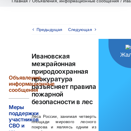
Главная
/
Объявления, информационные сообщения
/
Ива
Предыдущая
Следующая
Жал
Ивановская
межрайонная
природоохранная
Объявления,
прокуратура
информационные
разъясняет правила
сообщения
пожарной
безопасности в лес
Меры
поддержки
Леса России, занимая четверть
участников
площади мирового лесного
СВО и
покрова и являясь одним из