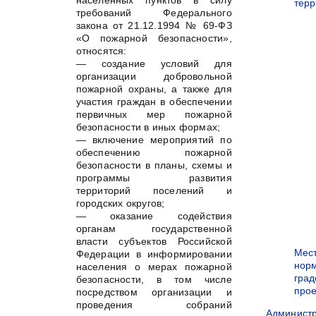
населенных пунктов в силу
терр
требований Федерального
закона от 21.12.1994 № 69-ФЗ
«О пожарной безопасности»,
относятся:
— создание условий для
организации добровольной
пожарной охраны, а также для
участия граждан в обеспечении
первичных мер пожарной
безопасности в иных формах;
— включение мероприятий по
обеспечению пожарной
безопасности в планы, схемы и
программы развития
территорий поселений и
городских округов;
— оказание содействия
органам государственной
власти субъектов Российской
Мес
Федерации в информировании
нор
населения о мерах пожарной
град
безопасности, в том числе
прое
посредством организации и
проведения собраний
Админист