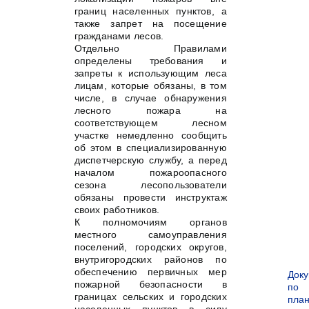
границ населенных пунктов, а
также запрет на посещение
гражданами лесов.
Отдельно Правилами
определены требования и
запреты к использующим леса
лицам, которые обязаны, в том
числе, в случае обнаружения
лесного пожара на
соответствующем лесном
участке немедленно сообщить
об этом в специализированную
диспетчерскую службу, а перед
началом пожароопасного
сезона лесопользователи
обязаны провести инструктаж
своих работников.
К полномочиям органов
местного самоуправления
поселений, городских округов,
внутригородских районов по
обеспечению первичных мер
Док
пожарной безопасности в
по
границах сельских и городских
пла