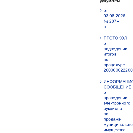
документы
от
03.08.2026
№ 287–
п
ПРОТОКОЛ
о
подведении
итогов
по
процедуре
260000022200
ИНФОРМАЦИ
СООБЩЕНИЕ
о
проведении
электронного
аукциона
по
продаже
муниципально
имущества