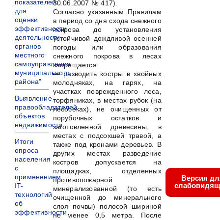
показателей
30.06.2007 № 417).
для
Согласно указанным Правилам
оценки
в период со дня схода снежного
эффективности
покрова до установления
деятельности
устойчивой дождливой осенней
органов
погоды или образования
местного
снежного покрова в лесах
самоуправления
запрещается:
муниципального
— разводить костры в хвойных
района"
молодняках, на гарях, на
участках поврежденного леса,
Выявление
торфяниках, в местах рубок (на
правообладателей
лесосеках), не очищенных от
объектов
порубочных остатков и
недвижимости
заготовленной древесины, в
местах с подсохшей травой, а
Итоги
также под кронами деревьев. В
опроса
других местах разведение
населения
костров допускается на
с
площадках, отделенных
применением
Версия дл
противопожарной
слабовидящ
IT-
минерализованной (то есть
технологий
очищенной до минерального
об
слоя почвы) полосой шириной
эффективности
не менее 0,5 метра. После