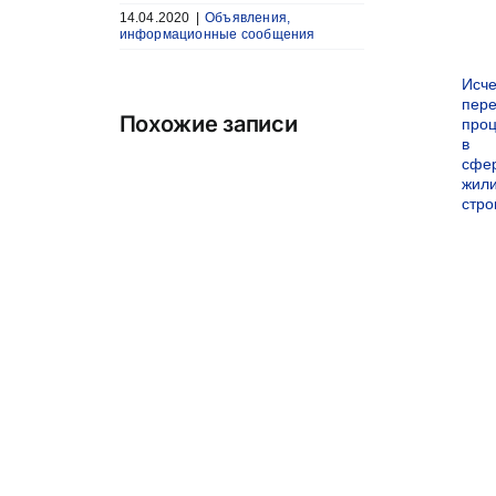
14.04.2020
|
Объявления,
информационные сообщения
Исч
пер
Похожие записи
про
в
сфе
жил
стро