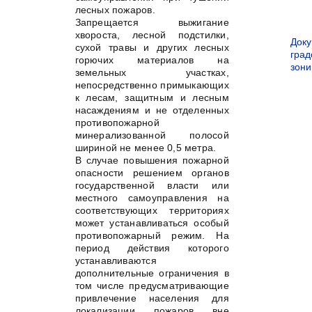
лесных пожаров.
Запрещается выжигание
хвороста, лесной подстилки,
Док
сухой травы и других лесных
град
горючих материалов на
зон
земельных участках,
непосредственно примыкающих
к лесам, защитным и лесным
насаждениям и не отделенных
противопожарной
минерализованной полосой
шириной не менее 0,5 метра.
В случае повышения пожарной
опасности решением органов
государственной власти или
местного самоуправления на
соответствующих территориях
может устанавливаться особый
противопожарный режим. На
период действия которого
устанавливаются
дополнительные ограничения в
том числе предусматривающие
привлечение населения для
локализации пожаров вне