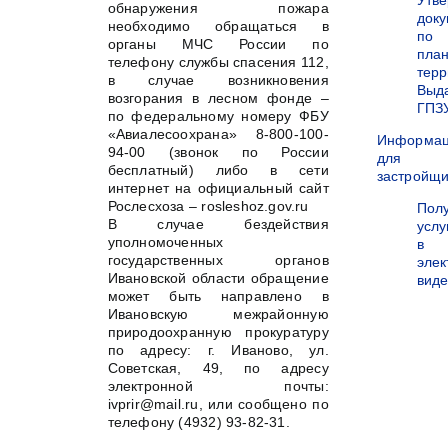
Утв
обнаружения пожара
док
необходимо обращаться в
по
органы МЧС России по
пла
телефону службы спасения 112,
терр
в случае возникновения
Выд
возгорания в лесном фонде –
ГПЗ
по федеральному номеру ФБУ
«Авиалесоохрана» 8-800-100-
Информа
94-00 (звонок по России
для
бесплатный) либо в сети
застройщи
интернет на официальный сайт
Рослесхоза – rosleshoz.gov.ru
Пол
В случае бездействия
услу
уполномоченных
в
государственных органов
эле
Ивановской области обращение
вид
может быть направлено в
Ивановскую межрайонную
природоохранную прокуратуру
по адресу: г. Иваново, ул.
Советская, 49, по адресу
электронной почты:
ivprir@mail.ru, или сообщено по
телефону (4932) 93-82-31.