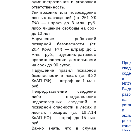
административная и уголовная
ответственность.
Уничтожение или повреждение
лесных насаждений (ст. 261 УК
РФ) — штраф до 3 млн. руб.
либо лишение свободы на срок
до 10 лет.
Нарушение требований
пожарной безопасности (ст.
20.4 КоАП РФ) — штраф до 1
млн. руб., административное
приостановление деятельности
Пре
на срок до 90 суток.
све
Нарушение правил пожарной
сод
безопасности в лесах (ст. 8.32
в
КоАП РФ) — штраф до 1 млн.
ИСО
руб.
Выд
Непредставление сведений
раз
либо представление
на
недостоверных сведений о
уста
пожарной опасности в лесах и
и
лесных пожарах (ст. 19.7.14
экс
КоАП РФ) — штраф до 15 тыс.
рек
руб.
конс
Важно знать, что в случае