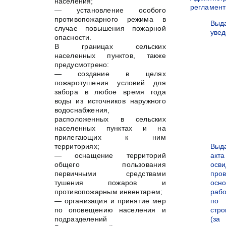
населения;
регламен
— установление особого
противопожарного режима в
Выд
случае повышения пожарной
уве
опасности.
В границах сельских
населенных пунктов, также
предусмотрено:
— создание в целях
пожаротушения условий для
забора в любое время года
воды из источников наружного
водоснабжения,
расположенных в сельских
населенных пунктах и на
прилегающих к ним
территориях;
Выд
— оснащение территорий
акта
общего пользования
осви
первичными средствами
про
тушения пожаров и
осн
противопожарным инвентарем;
рабо
— организация и принятие мер
по
по оповещению населения и
стро
подразделений
(за