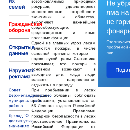
их
возобновляемых природных
Не убр
семей
ресурсов, удовлетворяют
яма на
множественные потребности
экономики и общества,
не гори
выполняют важнейшие
Гражданская
средообразующие,
оборона
фонар
средозащитные и иные
полезные функции.
Столкнулис
Одной из главных угроз лесам
Открытые
проблемой 
являются пожары, в числе
ней!
данные
основной причины которых —
поджог сухой травы. Статистика
показывает, что пожары в
основном возникают в
Подат
Наружная
выходные дни, когда люди
реклама
массово направляются
отдыхать на природу.
Совет
При пребывании в лесах
Верхнеландеховского
граждане обязаны соблюдать
муниципального
требования, установленные ст.
района
53 Лесного кодекса Российской
Федерации, Правилами
Доклад "О
пожарной безопасности в лесах
достигнутых
(постановление Правительства
значениях
Российской Федерации от