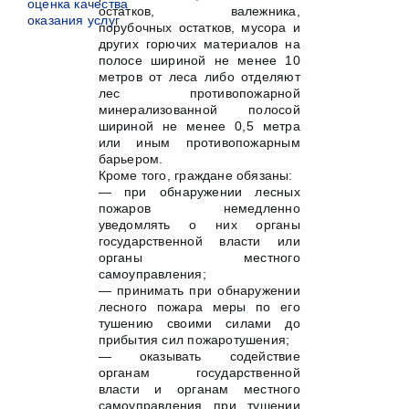
оценка качества
остатков, валежника,
оказания услуг
порубочных остатков, мусора и
других горючих материалов на
полосе шириной не менее 10
метров от леса либо отделяют
лес противопожарной
минерализованной полосой
шириной не менее 0,5 метра
или иным противопожарным
барьером.
Кроме того, граждане обязаны:
— при обнаружении лесных
пожаров немедленно
уведомлять о них органы
государственной власти или
органы местного
самоуправления;
— принимать при обнаружении
лесного пожара меры по его
тушению своими силами до
прибытия сил пожаротушения;
— оказывать содействие
органам государственной
власти и органам местного
самоуправления при тушении