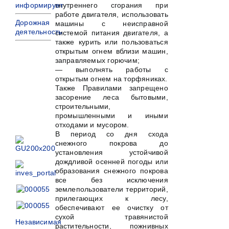
информирует
внутреннего сгорания при
работе двигателя, использовать
Дорожная
машины с неисправной
деятельность
системой питания двигателя, а
также курить или пользоваться
открытым огнем вблизи машин,
заправляемых горючим;
— выполнять работы с
открытым огнем на торфяниках.
Также Правилами запрещено
засорение леса бытовыми,
строительными,
промышленными и иными
отходами и мусором.
В период со дня схода
снежного покрова до
установления устойчивой
дождливой осенней погоды или
образования снежного покрова
все без исключения
землепользователи территорий,
прилегающих к лесу,
обеспечивают ее очистку от
сухой травянистой
Независимая
растительности, пожнивных