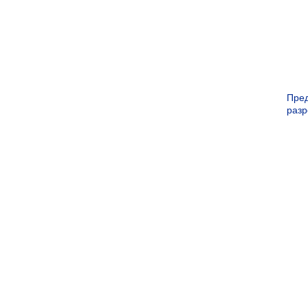
Пре
раз