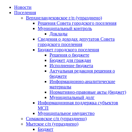
Skip
Новости
to
Поселения
content
Верхнеландеховское г/п (упразднено)
Решения Совета городского поселения
Муниципальный контроль
Доклады
Сведения о доходах депутатов Совета
городского поселения
Бюджет городского поселения
Решения о бюджете
Бюджет для граждан
Исполнение бюджета
Актуальная редакция решения о
бюджете
Информационно-аналитические
материалы
Нормативно-правовые акты (бюджет)
Муниципальный долг
Информационная поддержка субъектов
МСП
Муниципальное имущество
Симаковское с/п (упразднено)
Мытское с/п (упразднено)
Бюджет