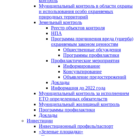
контроль
Муниципальный контроль в области охраны
и использования особо охраняемых
природных территорий
Земельный контроль
Реестр объектов контроля
НПА
Программа причинения вреда (ущерба)
охраняемым законом ценностям
Общественные обсуждения
Программы профилактики
Профилактические мероприятия
Информирование
Консультирование
Объявление предостережений
Доклады
Информация до 2022 года
Муниципальный контроль за исполнением
ЕТО определенных обязательств
Муниципальный жилищный контроль
Программы профилактики
Доклады
Инвестиции
Инвестиционный профиль/паспорт
«Зеленые площадки»