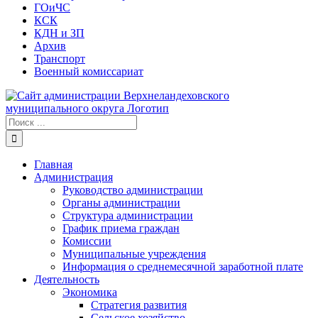
ГОиЧС
КСК
КДН и ЗП
Архив
Транспорт
Военный комиссариат
Результат
поиска:
Главная
Администрация
Руководство администрации
Органы администрации
Структура администрации
График приема граждан
Комиссии
Муниципальные учреждения
Информация о среднемесячной заработной плате
Деятельность
Экономика
Стратегия развития
Сельское хозяйство