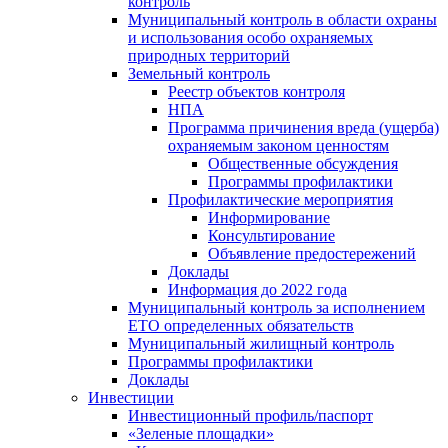
контроль
Муниципальный контроль в области охраны
и использования особо охраняемых
природных территорий
Земельный контроль
Реестр объектов контроля
НПА
Программа причинения вреда (ущерба)
охраняемым законом ценностям
Общественные обсуждения
Программы профилактики
Профилактические мероприятия
Информирование
Консультирование
Объявление предостережений
Доклады
Информация до 2022 года
Муниципальный контроль за исполнением
ЕТО определенных обязательств
Муниципальный жилищный контроль
Программы профилактики
Доклады
Инвестиции
Инвестиционный профиль/паспорт
«Зеленые площадки»