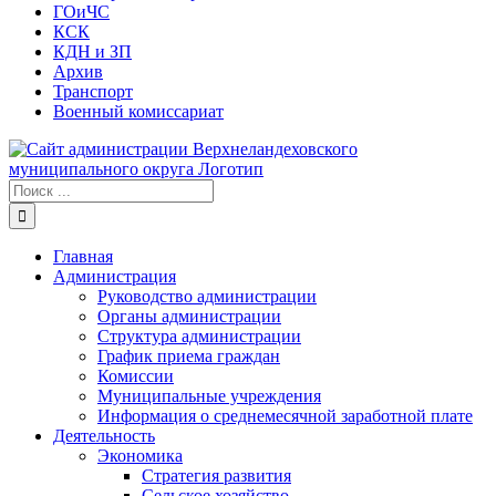
ГОиЧС
КСК
КДН и ЗП
Архив
Транспорт
Военный комиссариат
Результат
поиска:
Главная
Администрация
Руководство администрации
Органы администрации
Структура администрации
График приема граждан
Комиссии
Муниципальные учреждения
Информация о среднемесячной заработной плате
Деятельность
Экономика
Стратегия развития
Сельское хозяйство