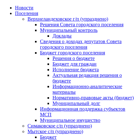
Skip
Новости
to
Поселения
content
Верхнеландеховское г/п (упразднено)
Решения Совета городского поселения
Муниципальный контроль
Доклады
Сведения о доходах депутатов Совета
городского поселения
Бюджет городского поселения
Решения о бюджете
Бюджет для граждан
Исполнение бюджета
Актуальная редакция решения о
бюджете
Информационно-аналитические
материалы
Нормативно-правовые акты (бюджет)
Муниципальный долг
Информационная поддержка субъектов
МСП
Муниципальное имущество
Симаковское с/п (упразднено)
Мытское с/п (упразднено)
Бюджет