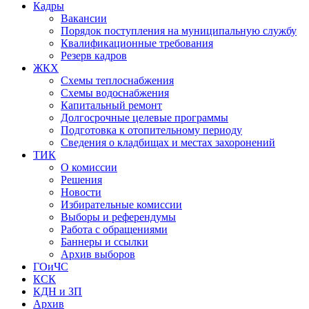
Кадры
Вакансии
Порядок поступления на муниципальную службу
Квалификационные требования
Резерв кадров
ЖКХ
Схемы теплоснабжения
Схемы водоснабжения
Капитальный ремонт
Долгосрочные целевые программы
Подготовка к отопительному периоду
Сведения о кладбищах и местах захоронений
ТИК
О комиссии
Решения
Новости
Избирательные комиссии
Выборы и референдумы
Работа с обращениями
Баннеры и ссылки
Архив выборов
ГОиЧС
КСК
КДН и ЗП
Архив