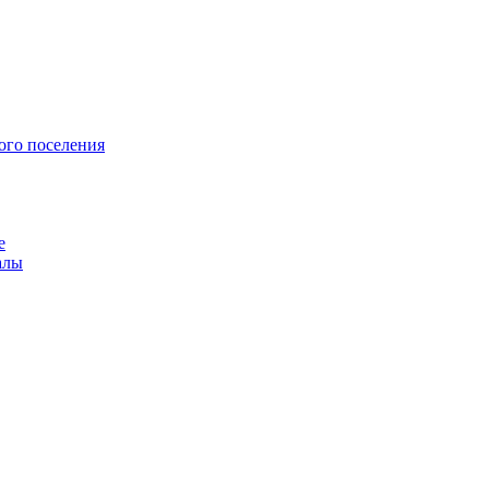
ого поселения
е
алы