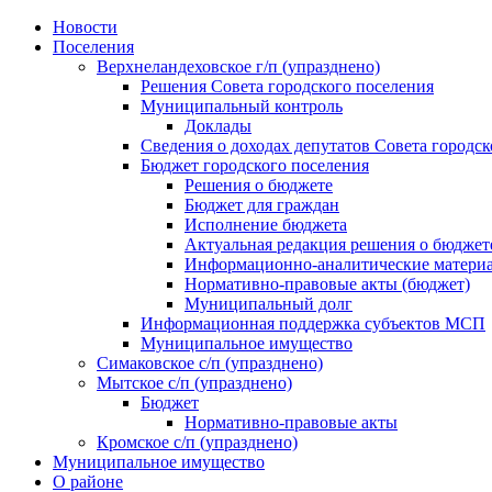
Skip
Новости
to
Поселения
content
Верхнеландеховское г/п (упразднено)
Решения Совета городского поселения
Муниципальный контроль
Доклады
Сведения о доходах депутатов Совета городск
Бюджет городского поселения
Решения о бюджете
Бюджет для граждан
Исполнение бюджета
Актуальная редакция решения о бюджет
Информационно-аналитические матери
Нормативно-правовые акты (бюджет)
Муниципальный долг
Информационная поддержка субъектов МСП
Муниципальное имущество
Симаковское с/п (упразднено)
Мытское с/п (упразднено)
Бюджет
Нормативно-правовые акты
Кромское с/п (упразднено)
Муниципальное имущество
О районе