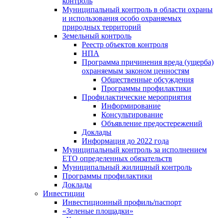
контроль
Муниципальный контроль в области охраны
и использования особо охраняемых
природных территорий
Земельный контроль
Реестр объектов контроля
НПА
Программа причинения вреда (ущерба)
охраняемым законом ценностям
Общественные обсуждения
Программы профилактики
Профилактические мероприятия
Информирование
Консультирование
Объявление предостережений
Доклады
Информация до 2022 года
Муниципальный контроль за исполнением
ЕТО определенных обязательств
Муниципальный жилищный контроль
Программы профилактики
Доклады
Инвестиции
Инвестиционный профиль/паспорт
«Зеленые площадки»