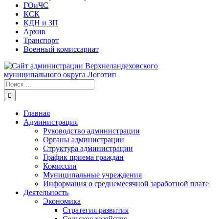
ГОиЧС
КСК
КДН и ЗП
Архив
Транспорт
Военный комиссариат
Результат
поиска:
Главная
Администрация
Руководство администрации
Органы администрации
Структура администрации
График приема граждан
Комиссии
Муниципальные учреждения
Информация о среднемесячной заработной плате
Деятельность
Экономика
Стратегия развития
Сельское хозяйство