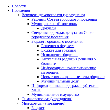
Skip
Новости
to
Поселения
content
Верхнеландеховское г/п (упразднено)
Решения Совета городского поселения
Муниципальный контроль
Доклады
Сведения о доходах депутатов Совета
городского поселения
Бюджет городского поселения
Решения о бюджете
Бюджет для граждан
Исполнение бюджета
Актуальная редакция решения о
бюджете
Информационно-аналитические
материалы
Нормативно-правовые акты (бюджет)
Муниципальный долг
Информационная поддержка субъектов
МСП
Муниципальное имущество
Симаковское с/п (упразднено)
Мытское с/п (упразднено)
Бюджет