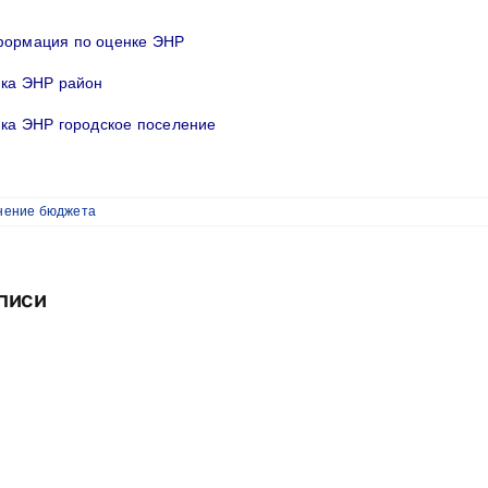
ормация по оценке ЭНР
нка ЭНР район
ка ЭНР городское поселение
нение бюджета
писи