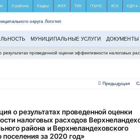
во
О районе
Кадры
ЖКХ
ТИК
ГОиЧС
КСК
КДН и 
ЕЛЬНОСТЬ
МУНИЦИПАЛЬНЫЕ УСЛУГИ
ДОКУМЕНТЫ
 результатах проведенной оценки эффективности налоговых расх
Предыдущая
С
ия о результатах проведенной оценки
ости налоговых расходов Верхнеландех
ьного района и Верхнеландеховского
 поселения за 2020 год»