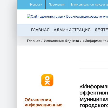
Skip
Новости
Поселения
Муниципальное имущест
to
content
ГЛАВНАЯ
АДМИНИСТРАЦИЯ
ДЕЯТ
Главная
/
Исполнение бюджета
/
«Информация о
«Информац
эффективн
муниципал
Объявления,
городского
информационные