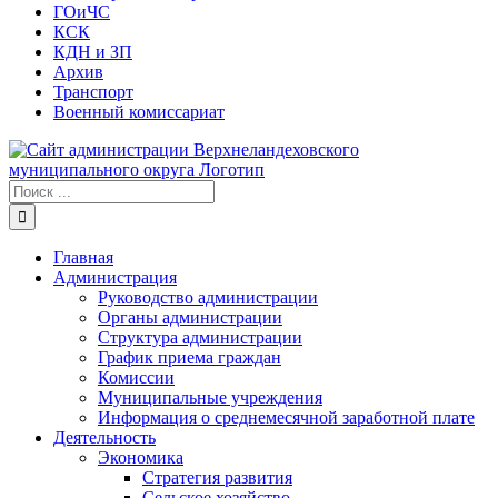
ГОиЧС
КСК
КДН и ЗП
Архив
Транспорт
Военный комиссариат
Результат
поиска:
Главная
Администрация
Руководство администрации
Органы администрации
Структура администрации
График приема граждан
Комиссии
Муниципальные учреждения
Информация о среднемесячной заработной плате
Деятельность
Экономика
Стратегия развития
Сельское хозяйство