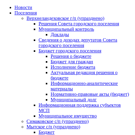
Skip
Новости
to
Поселения
content
Верхнеландеховское г/п (упразднено)
Решения Совета городского поселения
Муниципальный контроль
Доклады
Сведения о доходах депутатов Совета
городского поселения
Бюджет городского поселения
Решения о бюджете
Бюджет для граждан
Исполнение бюджета
Актуальная редакция решения о
бюджете
Информационно-аналитические
материалы
Нормативно-правовые акты (бюджет)
Муниципальный долг
Информационная поддержка субъектов
МСП
Муниципальное имущество
Симаковское с/п (упразднено)
Мытское с/п (упразднено)
Бюджет