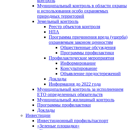
контроль
Муниципальный контроль в области охраны
и использования особо охраняемых
природных территорий
Земельный контроль
Реестр объектов контроля
НПА
Программа причинения вреда (ущерба)
охраняемым законом ценностям
Общественные обсуждения
Программы профилактики
Профилактические мероприятия
Информирование
Консультирование
Объявление предостережений
Доклады
Информация до 2022 года
Муниципальный контроль за исполнением
ЕТО определенных обязательств
Муниципальный жилищный контроль
Программы профилактики
Доклады
Инвестиции
Инвестиционный профиль/паспорт
«Зеленые площадки»