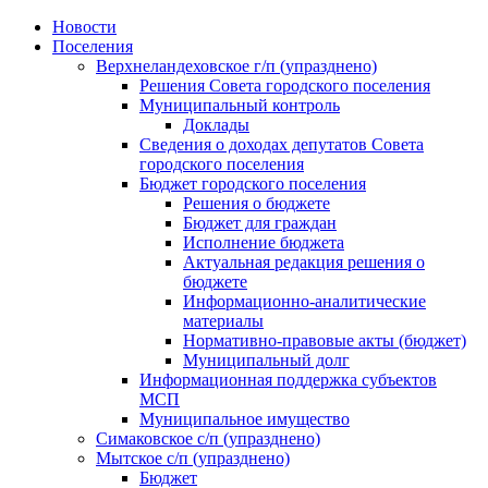
Skip
Новости
to
Поселения
content
Верхнеландеховское г/п (упразднено)
Решения Совета городского поселения
Муниципальный контроль
Доклады
Сведения о доходах депутатов Совета
городского поселения
Бюджет городского поселения
Решения о бюджете
Бюджет для граждан
Исполнение бюджета
Актуальная редакция решения о
бюджете
Информационно-аналитические
материалы
Нормативно-правовые акты (бюджет)
Муниципальный долг
Информационная поддержка субъектов
МСП
Муниципальное имущество
Симаковское с/п (упразднено)
Мытское с/п (упразднено)
Бюджет