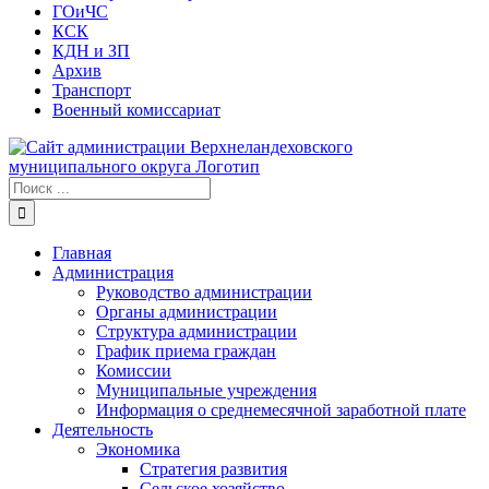
ГОиЧС
КСК
КДН и ЗП
Архив
Транспорт
Военный комиссариат
Результат
поиска:
Главная
Администрация
Руководство администрации
Органы администрации
Структура администрации
График приема граждан
Комиссии
Муниципальные учреждения
Информация о среднемесячной заработной плате
Деятельность
Экономика
Стратегия развития
Сельское хозяйство