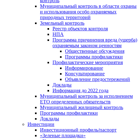
контроль
Муниципальный контроль в области охраны
и использования особо охраняемых
природных территорий
Земельный контроль
Реестр объектов контроля
НПА
Программа причинения вреда (ущерба)
охраняемым законом ценностям
Общественные обсуждения
Программы профилактики
Профилактические мероприятия
Информирование
Консультирование
Объявление предостережений
Доклады
Информация до 2022 года
Муниципальный контроль за исполнением
ЕТО определенных обязательств
Муниципальный жилищный контроль
Программы профилактики
Доклады
Инвестиции
Инвестиционный профиль/паспорт
«Зеленые площадки»