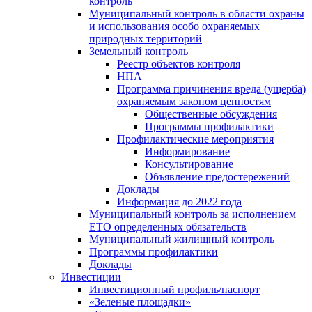
контроль
Муниципальный контроль в области охраны
и использования особо охраняемых
природных территорий
Земельный контроль
Реестр объектов контроля
НПА
Программа причинения вреда (ущерба)
охраняемым законом ценностям
Общественные обсуждения
Программы профилактики
Профилактические мероприятия
Информирование
Консультирование
Объявление предостережений
Доклады
Информация до 2022 года
Муниципальный контроль за исполнением
ЕТО определенных обязательств
Муниципальный жилищный контроль
Программы профилактики
Доклады
Инвестиции
Инвестиционный профиль/паспорт
«Зеленые площадки»