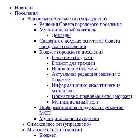
Skip
Новости
to
Поселения
content
Верхнеландеховское г/п (упразднено)
Решения Совета городского поселения
Муниципальный контроль
Доклады
Сведения о доходах депутатов Совета
городского поселения
Бюджет городского поселения
Решения о бюджете
Бюджет для граждан
Исполнение бюджета
Актуальная редакция решения о
бюджете
Информационно-аналитические
материалы
Нормативно-правовые акты (бюджет)
Муниципальный долг
Информационная поддержка субъектов
МСП
Муниципальное имущество
Симаковское с/п (упразднено)
Мытское с/п (упразднено)
Бюджет