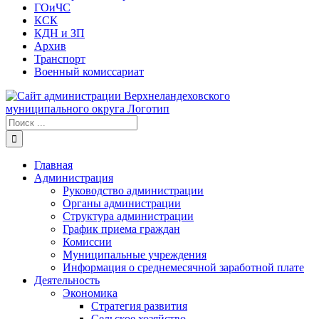
ГОиЧС
КСК
КДН и ЗП
Архив
Транспорт
Военный комиссариат
Результат
поиска:
Главная
Администрация
Руководство администрации
Органы администрации
Структура администрации
График приема граждан
Комиссии
Муниципальные учреждения
Информация о среднемесячной заработной плате
Деятельность
Экономика
Стратегия развития
Сельское хозяйство