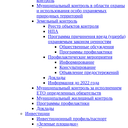
контроль
Муниципальный контроль в области охраны
и использования особо охраняемых
природных территорий
Земельный контроль
Реестр объектов контроля
НПА
Программа причинения вреда (ущерба)
охраняемым законом ценностям
Общественные обсуждения
Программы профилактики
Профилактические мероприятия
Информирование
Консультирование
Объявление предостережений
Доклады
Информация до 2022 года
Муниципальный контроль за исполнением
ЕТО определенных обязательств
Муниципальный жилищный контроль
Программы профилактики
Доклады
Инвестиции
Инвестиционный профиль/паспорт
«Зеленые площадки»