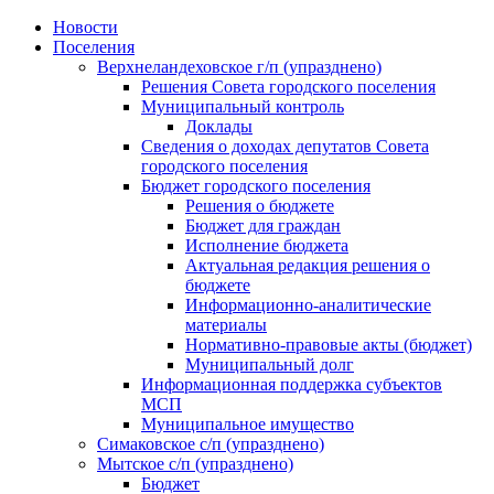
Skip
Новости
to
Поселения
content
Верхнеландеховское г/п (упразднено)
Решения Совета городского поселения
Муниципальный контроль
Доклады
Сведения о доходах депутатов Совета
городского поселения
Бюджет городского поселения
Решения о бюджете
Бюджет для граждан
Исполнение бюджета
Актуальная редакция решения о
бюджете
Информационно-аналитические
материалы
Нормативно-правовые акты (бюджет)
Муниципальный долг
Информационная поддержка субъектов
МСП
Муниципальное имущество
Симаковское с/п (упразднено)
Мытское с/п (упразднено)
Бюджет