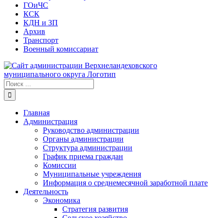
ГОиЧС
КСК
КДН и ЗП
Архив
Транспорт
Военный комиссариат
Результат
поиска:
Главная
Администрация
Руководство администрации
Органы администрации
Структура администрации
График приема граждан
Комиссии
Муниципальные учреждения
Информация о среднемесячной заработной плате
Деятельность
Экономика
Стратегия развития
Сельское хозяйство