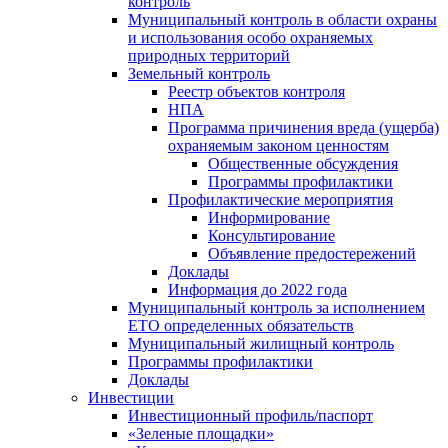
контроль
Муниципальный контроль в области охраны
и использования особо охраняемых
природных территорий
Земельный контроль
Реестр объектов контроля
НПА
Программа причинения вреда (ущерба)
охраняемым законом ценностям
Общественные обсуждения
Программы профилактики
Профилактические мероприятия
Информирование
Консультирование
Объявление предостережений
Доклады
Информация до 2022 года
Муниципальный контроль за исполнением
ЕТО определенных обязательств
Муниципальный жилищный контроль
Программы профилактики
Доклады
Инвестиции
Инвестиционный профиль/паспорт
«Зеленые площадки»