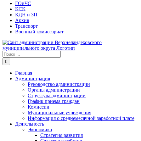
ГОиЧС
КСК
КДН и ЗП
Архив
Транспорт
Военный комиссариат
Результат
поиска:
Главная
Администрация
Руководство администрации
Органы администрации
Структура администрации
График приема граждан
Комиссии
Муниципальные учреждения
Информация о среднемесячной заработной плате
Деятельность
Экономика
Стратегия развития
Сельское хозяйство