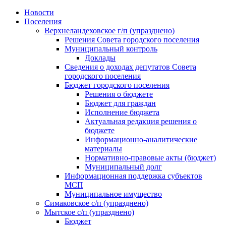
Skip
Новости
to
Поселения
content
Верхнеландеховское г/п (упразднено)
Решения Совета городского поселения
Муниципальный контроль
Доклады
Сведения о доходах депутатов Совета
городского поселения
Бюджет городского поселения
Решения о бюджете
Бюджет для граждан
Исполнение бюджета
Актуальная редакция решения о
бюджете
Информационно-аналитические
материалы
Нормативно-правовые акты (бюджет)
Муниципальный долг
Информационная поддержка субъектов
МСП
Муниципальное имущество
Симаковское с/п (упразднено)
Мытское с/п (упразднено)
Бюджет