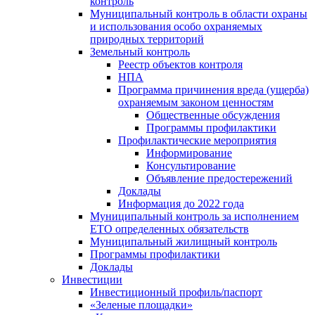
контроль
Муниципальный контроль в области охраны
и использования особо охраняемых
природных территорий
Земельный контроль
Реестр объектов контроля
НПА
Программа причинения вреда (ущерба)
охраняемым законом ценностям
Общественные обсуждения
Программы профилактики
Профилактические мероприятия
Информирование
Консультирование
Объявление предостережений
Доклады
Информация до 2022 года
Муниципальный контроль за исполнением
ЕТО определенных обязательств
Муниципальный жилищный контроль
Программы профилактики
Доклады
Инвестиции
Инвестиционный профиль/паспорт
«Зеленые площадки»