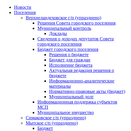
Skip
Новости
to
Поселения
content
Верхнеландеховское г/п (упразднено)
Решения Совета городского поселения
Муниципальный контроль
Доклады
Сведения о доходах депутатов Совета
городского поселения
Бюджет городского поселения
Решения о бюджете
Бюджет для граждан
Исполнение бюджета
Актуальная редакция решения о
бюджете
Информационно-аналитические
материалы
Нормативно-правовые акты (бюджет)
Муниципальный долг
Информационная поддержка субъектов
МСП
Муниципальное имущество
Симаковское с/п (упразднено)
Мытское с/п (упразднено)
Бюджет