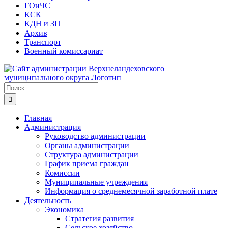
ГОиЧС
КСК
КДН и ЗП
Архив
Транспорт
Военный комиссариат
Результат
поиска:
Главная
Администрация
Руководство администрации
Органы администрации
Структура администрации
График приема граждан
Комиссии
Муниципальные учреждения
Информация о среднемесячной заработной плате
Деятельность
Экономика
Стратегия развития
Сельское хозяйство