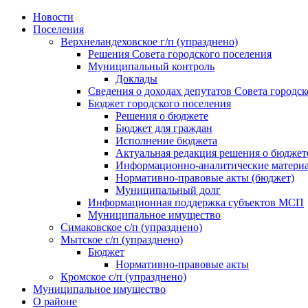
Skip
Новости
to
Поселения
content
Верхнеландеховское г/п (упразднено)
Решения Совета городского поселения
Муниципальный контроль
Доклады
Сведения о доходах депутатов Совета городск
Бюджет городского поселения
Решения о бюджете
Бюджет для граждан
Исполнение бюджета
Актуальная редакция решения о бюджет
Информационно-аналитические матери
Нормативно-правовые акты (бюджет)
Муниципальный долг
Информационная поддержка субъектов МСП
Муниципальное имущество
Симаковское с/п (упразднено)
Мытское с/п (упразднено)
Бюджет
Нормативно-правовые акты
Кромское с/п (упразднено)
Муниципальное имущество
О районе