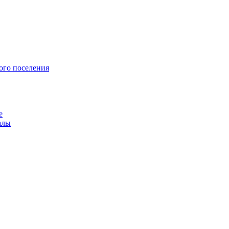
ого поселения
е
алы