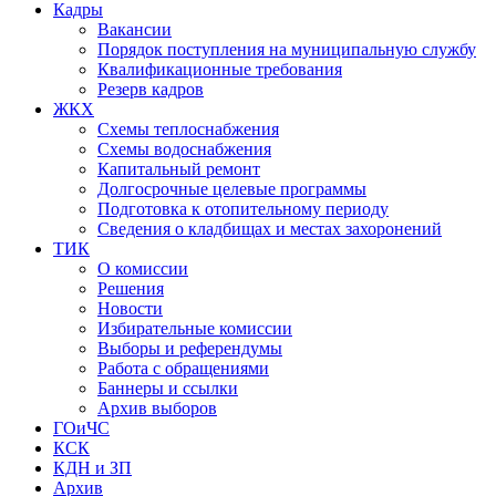
Кадры
Вакансии
Порядок поступления на муниципальную службу
Квалификационные требования
Резерв кадров
ЖКХ
Схемы теплоснабжения
Схемы водоснабжения
Капитальный ремонт
Долгосрочные целевые программы
Подготовка к отопительному периоду
Сведения о кладбищах и местах захоронений
ТИК
О комиссии
Решения
Новости
Избирательные комиссии
Выборы и референдумы
Работа с обращениями
Баннеры и ссылки
Архив выборов
ГОиЧС
КСК
КДН и ЗП
Архив