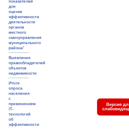
показателей
для
оценки
эффективности
деятельности
органов
местного
самоуправления
муниципального
района"
Выявление
правообладателей
объектов
недвижимости
Итоги
опроса
населения
с
применением
Версия дл
слабовидящ
IT-
технологий
об
эффективности