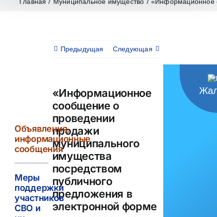
Главная
/
Муниципальное имущество
/
«Информационное с
Предыдущая
Следующая
Жал
«Информационное
сообщение о
проведении
Объявления,
продажи
информационные
муниципального
сообщения
имущества
посредством
Меры
публичного
поддержки
предложения в
участников
электронной форме
СВО и