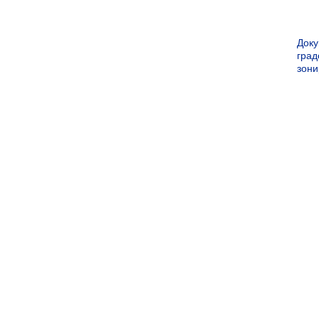
Док
град
зон