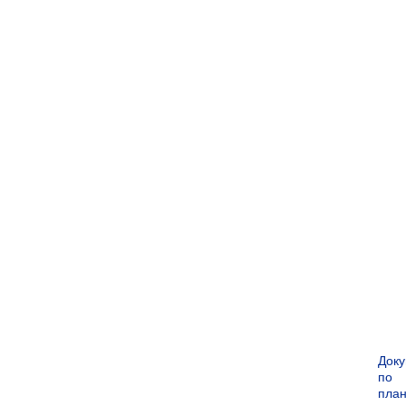
Док
по
пла