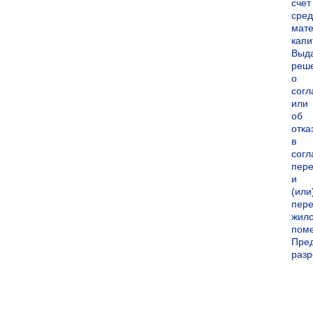
счет
сред
мате
капи
Выд
реш
о
согл
или
об
отка
в
согл
пер
и
(или
пере
жил
пом
Пре
раз