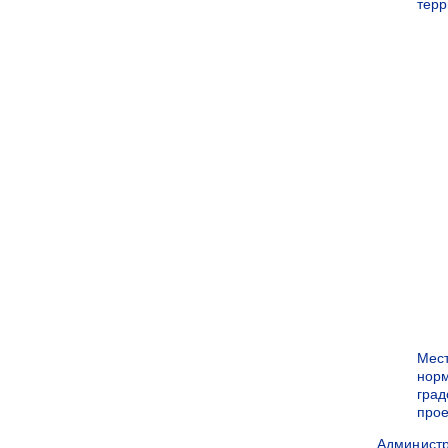
терр
Мес
нор
град
прое
Админист