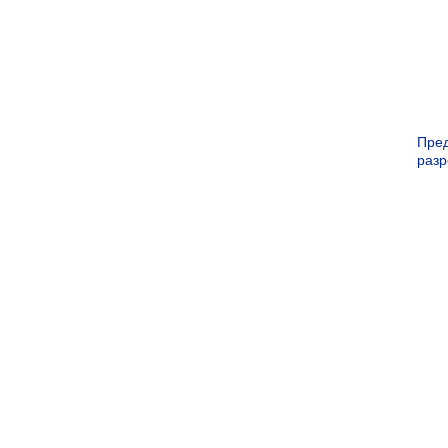
Пре
раз