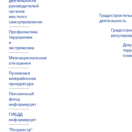
деятельности
руководителей
органов
Градостроитель
местного
деятельность
самоуправления
Градостро
Профилактика
регулиров
терроризма
и
Док
экстремизма
терр
пла
Межнациональные
отношения
Пучежская
межрайонная
прокуратура
Пенсионный
фонд
информирует
ГИБДД
информирует
"Росреестр"