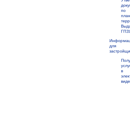
Утв
док
по
пла
терр
Выд
ГПЗ
Информа
для
застройщи
Пол
услу
в
эле
вид