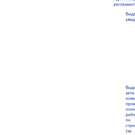
регламен
Выд
уве
Выд
акта
осви
про
осн
рабо
по
стро
(за