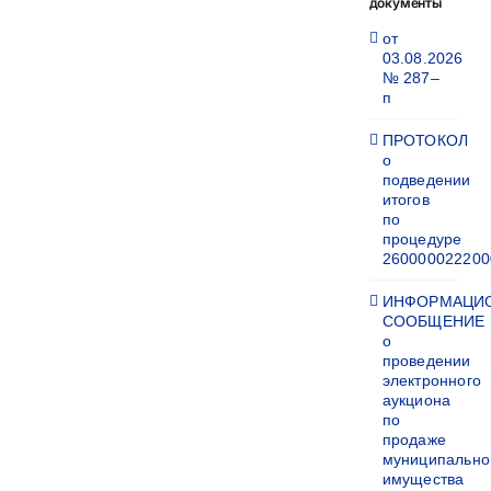
документы
от
03.08.2026
№ 287–
п
ПРОТОКОЛ
о
подведении
итогов
по
процедуре
260000022200
ИНФОРМАЦИ
СООБЩЕНИЕ
о
проведении
электронного
аукциона
по
продаже
муниципально
имущества