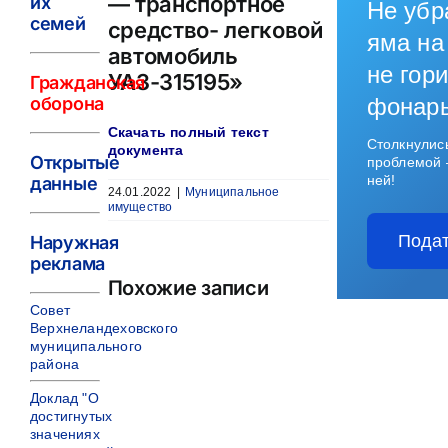
— транспортное
их
Не убр
семей
средство- легковой
яма на
автомобиль
не гори
УАЗ-315195»
Гражданская
оборона
фонар
Скачать полный текст
Столкнулис
документа
Открытые
проблемой 
ней!
данные
24.01.2022
|
Муниципальное
имущество
Подат
Наружная
реклама
Похожие записи
Совет
Верхнеландеховского
муниципального
района
Доклад "О
достигнутых
значениях