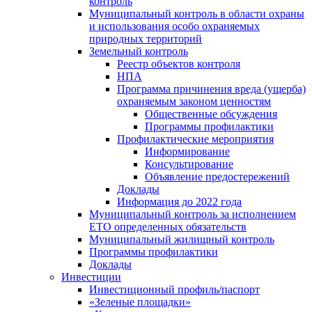
контроль
Муниципальный контроль в области охраны
и использования особо охраняемых
природных территорий
Земельный контроль
Реестр объектов контроля
НПА
Программа причинения вреда (ущерба)
охраняемым законом ценностям
Общественные обсуждения
Программы профилактики
Профилактические мероприятия
Информирование
Консультирование
Объявление предостережений
Доклады
Информация до 2022 года
Муниципальный контроль за исполнением
ЕТО определенных обязательств
Муниципальный жилищный контроль
Программы профилактики
Доклады
Инвестиции
Инвестиционный профиль/паспорт
«Зеленые площадки»