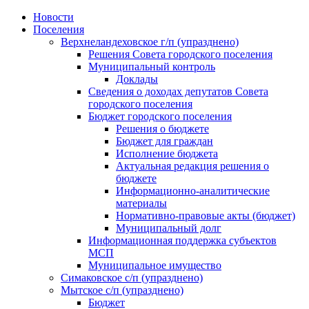
Skip
Новости
to
Поселения
content
Верхнеландеховское г/п (упразднено)
Решения Совета городского поселения
Муниципальный контроль
Доклады
Сведения о доходах депутатов Совета
городского поселения
Бюджет городского поселения
Решения о бюджете
Бюджет для граждан
Исполнение бюджета
Актуальная редакция решения о
бюджете
Информационно-аналитические
материалы
Нормативно-правовые акты (бюджет)
Муниципальный долг
Информационная поддержка субъектов
МСП
Муниципальное имущество
Симаковское с/п (упразднено)
Мытское с/п (упразднено)
Бюджет