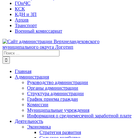
ГОиЧС
КСК
КДН и ЗП
Архив
Транспорт
Военный комиссариат
Результат
поиска:
Главная
Администрация
Руководство администрации
Органы администрации
Структура администрации
График приема граждан
Комиссии
Муниципальные учреждения
Информация о среднемесячной заработной плате
Деятельность
Экономика
Стратегия развития
Сельское хозяйство