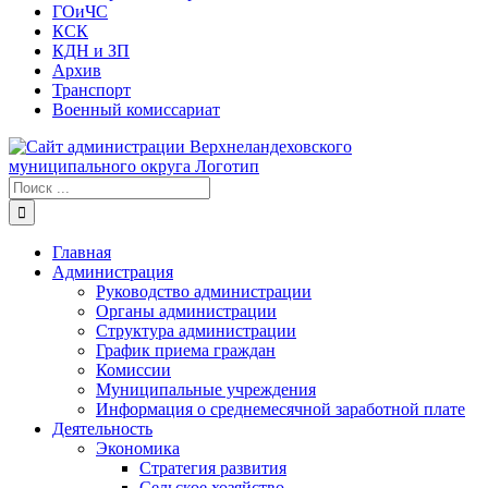
ГОиЧС
КСК
КДН и ЗП
Архив
Транспорт
Военный комиссариат
Результат
поиска:
Главная
Администрация
Руководство администрации
Органы администрации
Структура администрации
График приема граждан
Комиссии
Муниципальные учреждения
Информация о среднемесячной заработной плате
Деятельность
Экономика
Стратегия развития
Сельское хозяйство