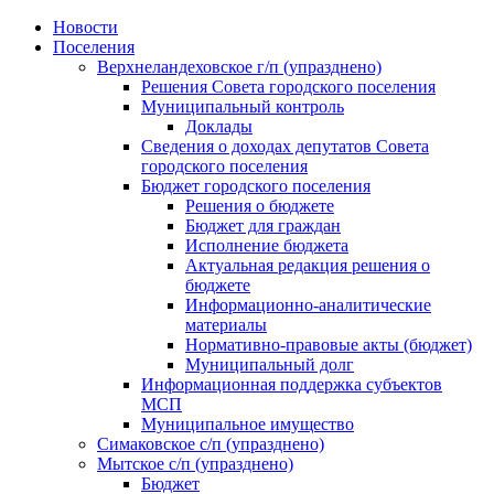
Skip
Новости
to
Поселения
content
Верхнеландеховское г/п (упразднено)
Решения Совета городского поселения
Муниципальный контроль
Доклады
Сведения о доходах депутатов Совета
городского поселения
Бюджет городского поселения
Решения о бюджете
Бюджет для граждан
Исполнение бюджета
Актуальная редакция решения о
бюджете
Информационно-аналитические
материалы
Нормативно-правовые акты (бюджет)
Муниципальный долг
Информационная поддержка субъектов
МСП
Муниципальное имущество
Симаковское с/п (упразднено)
Мытское с/п (упразднено)
Бюджет