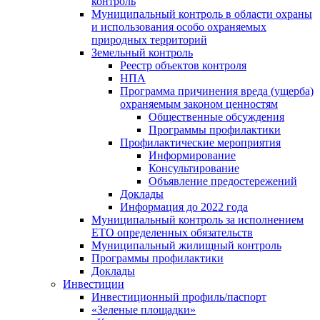
контроль
Муниципальный контроль в области охраны
и использования особо охраняемых
природных территорий
Земельный контроль
Реестр объектов контроля
НПА
Программа причинения вреда (ущерба)
охраняемым законом ценностям
Общественные обсуждения
Программы профилактики
Профилактические мероприятия
Информирование
Консультирование
Объявление предостережений
Доклады
Информация до 2022 года
Муниципальный контроль за исполнением
ЕТО определенных обязательств
Муниципальный жилищный контроль
Программы профилактики
Доклады
Инвестиции
Инвестиционный профиль/паспорт
«Зеленые площадки»