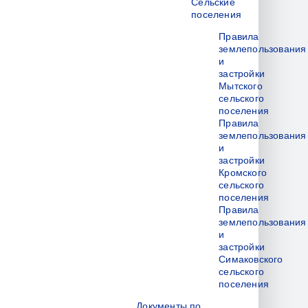
Сельские
поселения
Правила
землепользования
и
застройки
Мытского
сельского
поселения
Правила
землепользования
и
застройки
Кромского
сельского
поселения
Правила
землепользования
и
застройки
Симаковского
сельского
поселения
Документы по