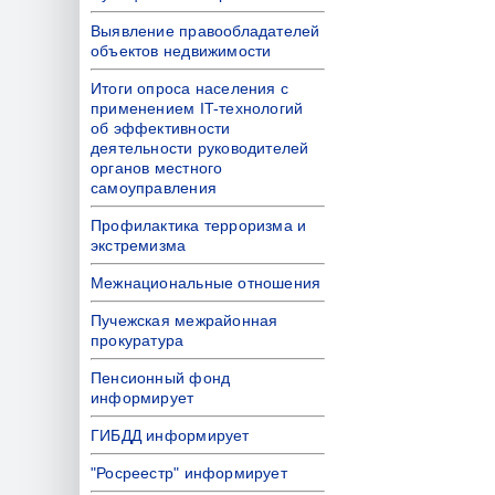
Выявление правообладателей
объектов недвижимости
Итоги опроса населения с
применением IT-технологий
об эффективности
деятельности руководителей
органов местного
самоуправления
Профилактика терроризма и
экстремизма
Межнациональные отношения
Пучежская межрайонная
прокуратура
Пенсионный фонд
информирует
ГИБДД информирует
"Росреестр" информирует