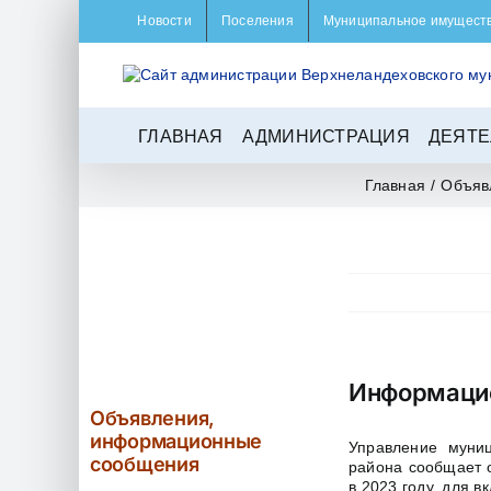
Skip
Новости
Поселения
Муниципальное имущест
to
content
ГЛАВНАЯ
АДМИНИСТРАЦИЯ
ДЕЯТЕ
Главная
/
Объяв
Информаци
Объявления,
информационные
Управление муниц
сообщения
района сообщает 
в 2023 году, для 