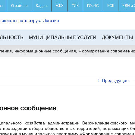
во
О районе
Кадры
ЖКХ
ТИК
ГОиЧС
КСК
КДН и 
ЛЬНОСТЬ
МУНИЦИПАЛЬНЫЕ УСЛУГИ
ДОКУМЕНТЫ
ления, информационные сообщения
,
Формирование современно
Предыдущая
онное сообщение
ипального хозяйства администрации Верхнеландеховского му
о проведении отбора общественных территорий, подлежащих бл
включения в муниципальную программу «Формирование современ