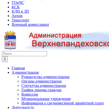
ГОиЧС
КСК
КДН и ЗП
Архив
Транспорт
Военный комиссариат
Результат
поиска:
Главная
Администрация
Руководство администрации
Органы администрации
Структура администрации
График приема граждан
Комиссии
Муниципальные учреждения
Информация о среднемесячной заработной плате
Деятельность