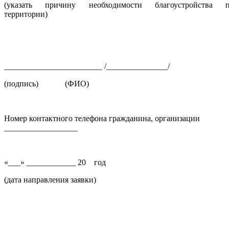
(указать причину необходимости благоустройства пр
территории)
________________________ /_______________/
(подпись) (ФИО)
Номер контактного телефона гражданина, организации
__________________
«___» ____________ 20 год
(дата направления заявки)