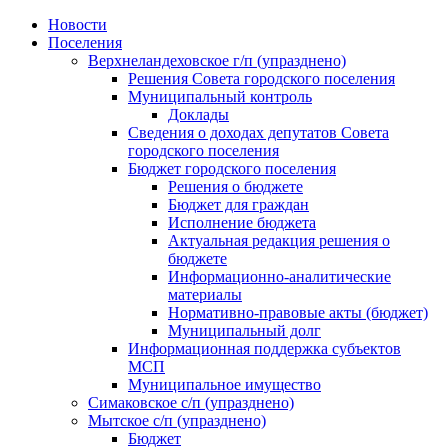
Skip
Новости
to
Поселения
content
Верхнеландеховское г/п (упразднено)
Решения Совета городского поселения
Муниципальный контроль
Доклады
Сведения о доходах депутатов Совета
городского поселения
Бюджет городского поселения
Решения о бюджете
Бюджет для граждан
Исполнение бюджета
Актуальная редакция решения о
бюджете
Информационно-аналитические
материалы
Нормативно-правовые акты (бюджет)
Муниципальный долг
Информационная поддержка субъектов
МСП
Муниципальное имущество
Симаковское с/п (упразднено)
Мытское с/п (упразднено)
Бюджет