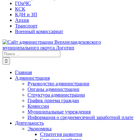
ГОиЧС
КСК
КДН и ЗП
Архив
Транспорт
Военный комиссариат
Результат
поиска:
Главная
Администрация
Руководство администрации
Органы администрации
Структура администрации
График приема граждан
Комиссии
Муниципальные учреждения
Информация о среднемесячной заработной плате
Деятельность
Экономика
Стратегия развития
Сельское хозяйство