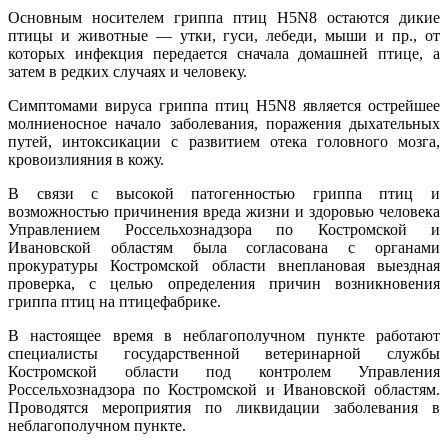
Основным носителем гриппа птиц H5N8 остаются дикие
птицы и животные — утки, гуси, лебеди, мыши и пр., от
которых инфекция передается сначала домашней птице, а
затем в редких случаях и человеку.
Симптомами вируса гриппа птиц H5N8 является острейшее
молниеносное начало заболевания, поражения дыхательных
путей, интоксикации с развитием отека головного мозга,
кровоизлияния в кожу.
В связи с высокой патогенностью гриппа птиц и
возможностью причинения вреда жизни и здоровью человека
Управлением Россельхознадзора по Костромской и
Ивановской областям была согласована с органами
прокуратуры Костромской области внеплановая выездная
проверка, с целью определения причин возникновения
гриппа птиц на птицефабрике.
В настоящее время в неблагополучном пункте работают
специалисты государственной ветеринарной службы
Костромской области под контролем Управления
Россельхознадзора по Костромской и Ивановской областям.
Проводятся мероприятия по ликвидации заболевания в
неблагополучном пункте.