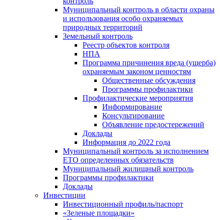
контроль
Муниципальный контроль в области охраны
и использования особо охраняемых
природных территорий
Земельный контроль
Реестр объектов контроля
НПА
Программа причинения вреда (ущерба)
охраняемым законом ценностям
Общественные обсуждения
Программы профилактики
Профилактические мероприятия
Информирование
Консультирование
Объявление предостережений
Доклады
Информация до 2022 года
Муниципальный контроль за исполнением
ЕТО определенных обязательств
Муниципальный жилищный контроль
Программы профилактики
Доклады
Инвестиции
Инвестиционный профиль/паспорт
«Зеленые площадки»