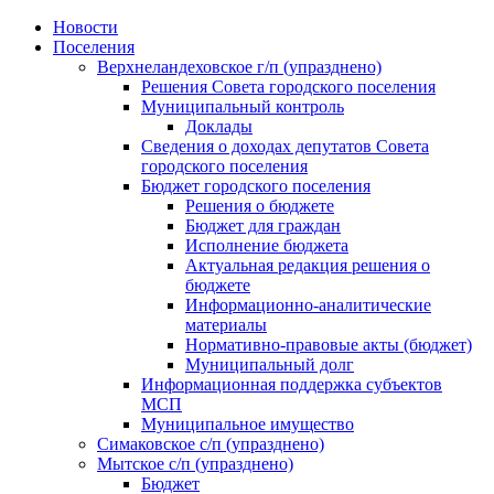
Skip
Новости
to
Поселения
content
Верхнеландеховское г/п (упразднено)
Решения Совета городского поселения
Муниципальный контроль
Доклады
Сведения о доходах депутатов Совета
городского поселения
Бюджет городского поселения
Решения о бюджете
Бюджет для граждан
Исполнение бюджета
Актуальная редакция решения о
бюджете
Информационно-аналитические
материалы
Нормативно-правовые акты (бюджет)
Муниципальный долг
Информационная поддержка субъектов
МСП
Муниципальное имущество
Симаковское с/п (упразднено)
Мытское с/п (упразднено)
Бюджет