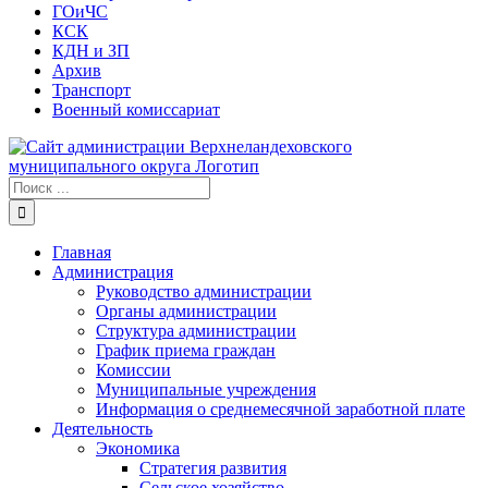
ГОиЧС
КСК
КДН и ЗП
Архив
Транспорт
Военный комиссариат
Результат
поиска:
Главная
Администрация
Руководство администрации
Органы администрации
Структура администрации
График приема граждан
Комиссии
Муниципальные учреждения
Информация о среднемесячной заработной плате
Деятельность
Экономика
Стратегия развития
Сельское хозяйство