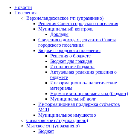
Skip
Новости
to
Поселения
content
Верхнеландеховское г/п (упразднено)
Решения Совета городского поселения
Муниципальный контроль
Доклады
Сведения о доходах депутатов Совета
городского поселения
Бюджет городского поселения
Решения о бюджете
Бюджет для граждан
Исполнение бюджета
Актуальная редакция решения о
бюджете
Информационно-аналитические
материалы
Нормативно-правовые акты (бюджет)
Муниципальный долг
Информационная поддержка субъектов
МСП
Муниципальное имущество
Симаковское с/п (упразднено)
Мытское с/п (упразднено)
Бюджет