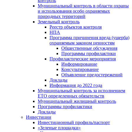
контроль
Муниципальный контроль в области охраны
и использования особо охраняемых
природных территорий
Земельный контроль
Реестр объектов контроля
НПА
Программа причинения вреда (ущерба)
охраняемым законом ценностям
Общественные обсуждения
Программы профилактики
Профилактические мероприятия
Информирование
Консультирование
Объявление предостережений
Доклады
Информация до 2022 года
Муниципальный контроль за исполнением
ЕТО определенных обязательств
Муниципальный жилищный контроль
Программы профилактики
Доклады
Инвестиции
Инвестиционный профиль/паспорт
«Зеленые площадки»