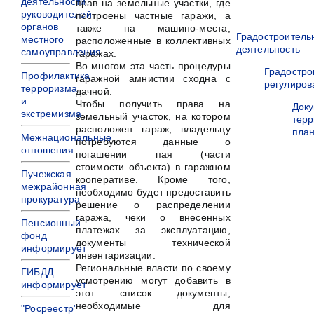
деятельности
прав на земельные участки, где
руководителей
построены частные гаражи, а
органов
также на машино-места,
Градостроитель
местного
расположенные в коллективных
деятельность
самоуправления
гаражах.
Во многом эта часть процедуры
Градостро
Профилактика
гаражной амнистии сходна с
регулиров
терроризма
дачной.
и
Чтобы получить права на
Док
экстремизма
земельный участок, на котором
терр
расположен гараж, владельцу
пла
Межнациональные
потребуются данные о
отношения
погашении пая (части
стоимости объекта) в гаражном
Пучежская
кооперативе. Кроме того,
межрайонная
необходимо будет предоставить
прокуратура
решение о распределении
гаража, чеки о внесенных
Пенсионный
платежах за эксплуатацию,
фонд
документы технической
информирует
инвентаризации.
Региональные власти по своему
ГИБДД
усмотрению могут добавить в
информирует
этот список документы,
необходимые для
"Росреестр"