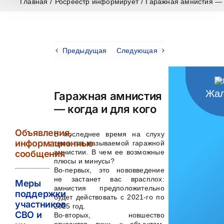
Главная
/
Росреестр информирует
/
Гаражная амнистия — к
Предыдущая
Следующая
Жал
Гаражная амнистия
— когда и для кого
Объявления,
В последнее время на слуху
информационные
тема так называемой гаражной
амнистии. В чем ее возможные
сообщения
плюсы и минусы?
Во-первых, это нововведение
не застанет вас врасплох:
Меры
амнистия предположительно
поддержки
будет действовать с 2021-го по
участников
2025 год.
СВО и
Во-вторых, новшество