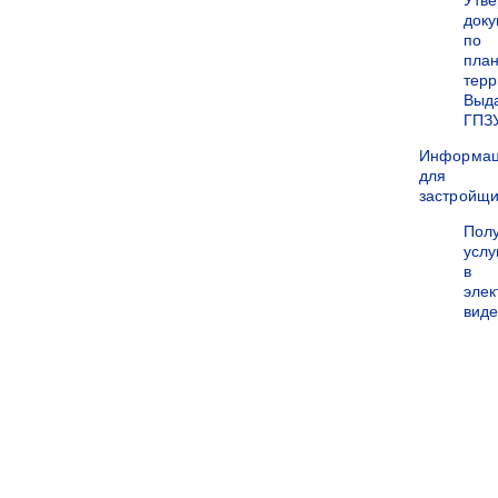
Утв
док
по
пла
терр
Выд
ГПЗ
Информа
для
застройщи
Пол
услу
в
эле
вид