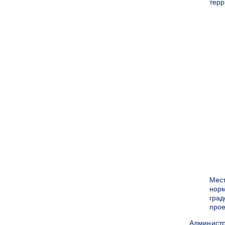
терр
Мес
нор
град
прое
Админист