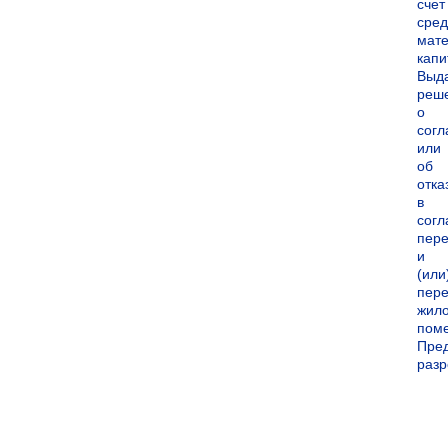
счет
сред
мате
капи
Выд
реш
о
согл
или
об
отка
в
согл
пер
и
(или
пере
жил
пом
Пре
раз