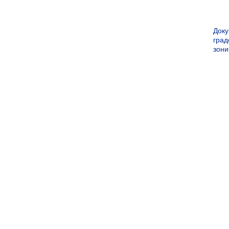
Док
град
зон