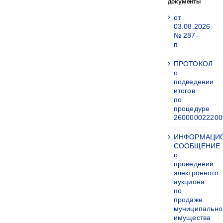
документы
от
03.08.2026
№ 287–
п
ПРОТОКОЛ
о
подведении
итогов
по
процедуре
260000022200
ИНФОРМАЦИ
СООБЩЕНИЕ
о
проведении
электронного
аукциона
по
продаже
муниципально
имущества