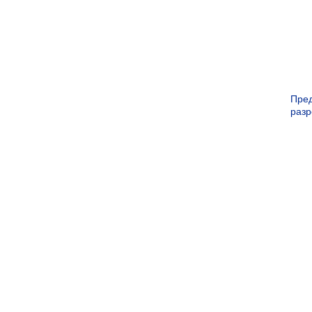
Пре
раз