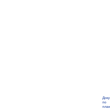
Док
по
пла