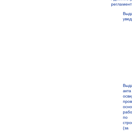
регламен
Выд
уве
Выд
акта
осви
про
осн
рабо
по
стро
(за