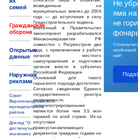
их
относится лишь к объектам,
Не убр
возведенным на
семей
муниципальных землях до 2004
яма на
года — до вступления в силу
не гори
Градостроительного кодекса.
Гражданская
Внесенный в Правительство
оборона
фонар
законопроект разрабатывался
Минэкономразвития РФ
совместно с Росреестром два
Столкнулис
Открытые
года, с привлечением к работе
проблемой 
органов местного
ней!
данные
самоуправления и подготовке
органов власти в субъектах
Российской Федерации.
Подат
Наружная
Оснований для такого
реклама
серьезного подхода достаточно.
Согласно сведениям Единого
государственного реестра
Совет
недвижимости,
Верхнеландеховского
незарегистрированными
муниципального
являются более чем 3,5 млн
района
гаражей по всей стране. Из-за
отсутствия
Доклад "О
правоустанавливающих
достигнутых
документов граждане годами не
значениях