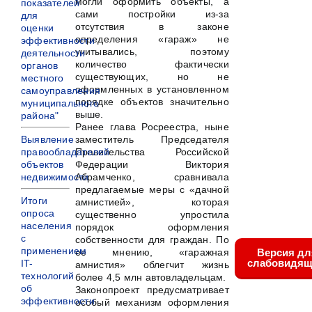
могли оформить объекты, а
показателей
сами постройки из-за
для
отсутствия в законе
оценки
определения «гараж» не
эффективности
учитывались, поэтому
деятельности
количество фактически
органов
существующих, но не
местного
оформленных в установленном
самоуправления
порядке объектов значительно
муниципального
выше.
района"
Ранее глава Росреестра, ныне
Выявление
заместитель Председателя
правообладателей
Правительства Российской
объектов
Федерации Виктория
недвижимости
Абрамченко, сравнивала
предлагаемые меры с «дачной
Итоги
амнистией», которая
опроса
существенно упростила
населения
порядок оформления
с
собственности для граждан. По
применением
ее мнению, «гаражная
Версия дл
слабовидящ
IT-
амнистия» облегчит жизнь
технологий
более 4,5 млн автовладельцам.
об
Законопроект предусматривает
эффективности
особый механизм оформления