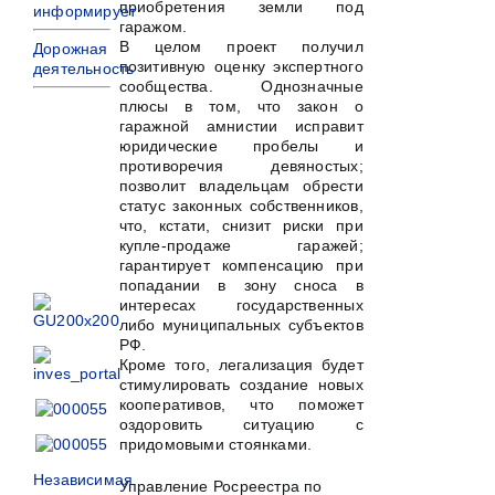
приобретения земли под
информирует
гаражом.
В целом проект получил
Дорожная
позитивную оценку экспертного
деятельность
сообщества. Однозначные
плюсы в том, что закон о
гаражной амнистии исправит
юридические пробелы и
противоречия девяностых;
позволит владельцам обрести
статус законных собственников,
что, кстати, снизит риски при
купле-продаже гаражей;
гарантирует компенсацию при
попадании в зону сноса в
интересах государственных
либо муниципальных субъектов
РФ.
Кроме того, легализация будет
стимулировать создание новых
кооперативов, что поможет
оздоровить ситуацию с
придомовыми стоянками.
Независимая
Управление Росреестра по