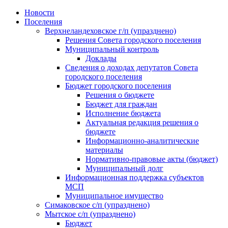
Skip
Новости
to
Поселения
content
Верхнеландеховское г/п (упразднено)
Решения Совета городского поселения
Муниципальный контроль
Доклады
Сведения о доходах депутатов Совета
городского поселения
Бюджет городского поселения
Решения о бюджете
Бюджет для граждан
Исполнение бюджета
Актуальная редакция решения о
бюджете
Информационно-аналитические
материалы
Нормативно-правовые акты (бюджет)
Муниципальный долг
Информационная поддержка субъектов
МСП
Муниципальное имущество
Симаковское с/п (упразднено)
Мытское с/п (упразднено)
Бюджет