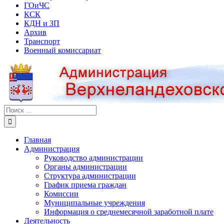
ГОиЧС
КСК
КДН и ЗП
Архив
Транспорт
Военный комиссариат
Результат
поиска:
Главная
Администрация
Руководство администрации
Органы администрации
Структура администрации
График приема граждан
Комиссии
Муниципальные учреждения
Информация о среднемесячной заработной плате
Деятельность