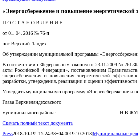
«Энергосбережение и повышение энергетической 
П О С Т А Н О В Л Е Н И Е
от 01. 04. 2016 № 76-п
пос.Верхний Ландех
Об утверждении муниципальной программы «Энергосбережение
В соответствии с Федеральным законом от 23.11.2009 № 261-
акты Российской Федерации», постановлением Правительст
энергосбережения и повышения энергетической эффективн
разработки, утверждения, реализации и оценки эффективност
Утвердить муниципальную программу «Энергосбережение и по
Глава Верхнеландеховского
муниципального района: Н.В.ЖУ
Скачать полный текст документа
Press
2018-10-19T15:24:38+04:00
19.10.2018
|
Муниципальные цел