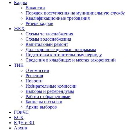
Кадры
Вакансии
Порядок поступления на муниципальную службу
Квалификационные требования
Резерв кадров
ЖКХ
Схемы теплоснабжения
Схемы водоснабжения
Капитальный ремонт
Долгосрочные целевые программы
Подготовка к отопительному периоду
Сведения о кладбищах и местах захоронений
ТИК
О комиссии
Решения
Новости
Избирательные комиссии
Выборы и референдумы
Работа с обращениями
Баннеры и ссылки
Архив выборов
ГОиЧС
КСК
КДН и ЗП
Архив