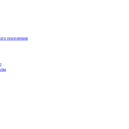
ого поселения
е
алы