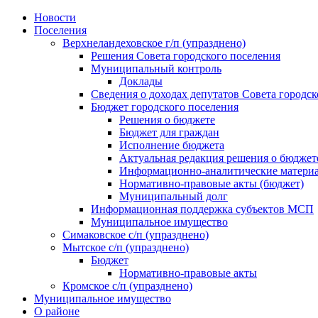
Skip
Новости
to
Поселения
content
Верхнеландеховское г/п (упразднено)
Решения Совета городского поселения
Муниципальный контроль
Доклады
Сведения о доходах депутатов Совета городск
Бюджет городского поселения
Решения о бюджете
Бюджет для граждан
Исполнение бюджета
Актуальная редакция решения о бюджет
Информационно-аналитические матери
Нормативно-правовые акты (бюджет)
Муниципальный долг
Информационная поддержка субъектов МСП
Муниципальное имущество
Симаковское с/п (упразднено)
Мытское с/п (упразднено)
Бюджет
Нормативно-правовые акты
Кромское с/п (упразднено)
Муниципальное имущество
О районе