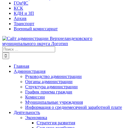
ГОиЧС
КСК
КДН и ЗП
Архив
Транспорт
Военный комиссариат
Результат
поиска:
Главная
Администрация
Руководство администрации
Органы администрации
Структура администрации
График приема граждан
Комиссии
Муниципальные учреждения
Информация о среднемесячной заработной плате
Деятельность
Экономика
Стратегия развития
Сельское хозяйство