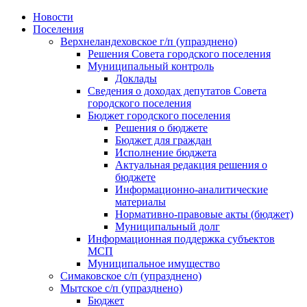
Skip
Новости
to
Поселения
content
Верхнеландеховское г/п (упразднено)
Решения Совета городского поселения
Муниципальный контроль
Доклады
Сведения о доходах депутатов Совета
городского поселения
Бюджет городского поселения
Решения о бюджете
Бюджет для граждан
Исполнение бюджета
Актуальная редакция решения о
бюджете
Информационно-аналитические
материалы
Нормативно-правовые акты (бюджет)
Муниципальный долг
Информационная поддержка субъектов
МСП
Муниципальное имущество
Симаковское с/п (упразднено)
Мытское с/п (упразднено)
Бюджет