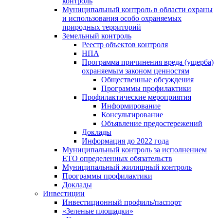
контроль
Муниципальный контроль в области охраны
и использования особо охраняемых
природных территорий
Земельный контроль
Реестр объектов контроля
НПА
Программа причинения вреда (ущерба)
охраняемым законом ценностям
Общественные обсуждения
Программы профилактики
Профилактические мероприятия
Информирование
Консультирование
Объявление предостережений
Доклады
Информация до 2022 года
Муниципальный контроль за исполнением
ЕТО определенных обязательств
Муниципальный жилищный контроль
Программы профилактики
Доклады
Инвестиции
Инвестиционный профиль/паспорт
«Зеленые площадки»