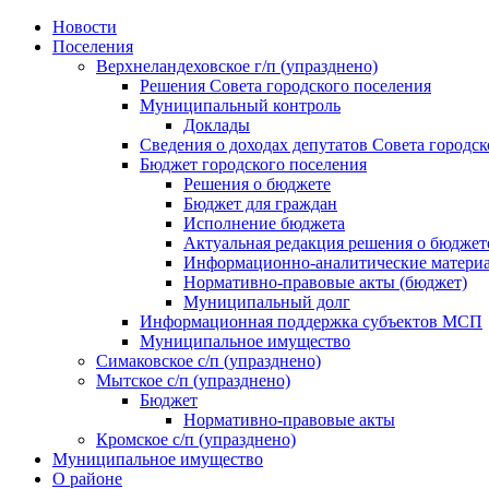
Skip
Новости
to
Поселения
content
Верхнеландеховское г/п (упразднено)
Решения Совета городского поселения
Муниципальный контроль
Доклады
Сведения о доходах депутатов Совета городск
Бюджет городского поселения
Решения о бюджете
Бюджет для граждан
Исполнение бюджета
Актуальная редакция решения о бюджет
Информационно-аналитические матери
Нормативно-правовые акты (бюджет)
Муниципальный долг
Информационная поддержка субъектов МСП
Муниципальное имущество
Симаковское с/п (упразднено)
Мытское с/п (упразднено)
Бюджет
Нормативно-правовые акты
Кромское с/п (упразднено)
Муниципальное имущество
О районе