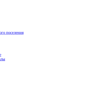
ого поселения
е
алы