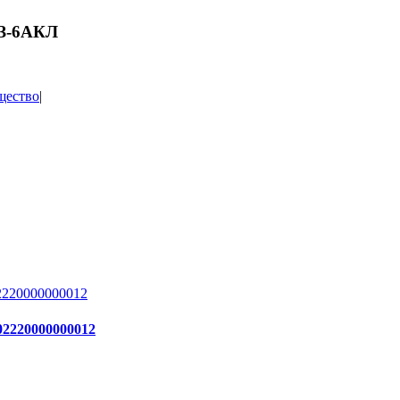
МЗ-6АКЛ
щество
|
2220000000012
02220000000012