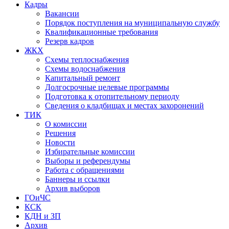
Кадры
Вакансии
Порядок поступления на муниципальную службу
Квалификационные требования
Резерв кадров
ЖКХ
Схемы теплоснабжения
Схемы водоснабжения
Капитальный ремонт
Долгосрочные целевые программы
Подготовка к отопительному периоду
Сведения о кладбищах и местах захоронений
ТИК
О комиссии
Решения
Новости
Избирательные комиссии
Выборы и референдумы
Работа с обращениями
Баннеры и ссылки
Архив выборов
ГОиЧС
КСК
КДН и ЗП
Архив