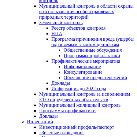
контроль
Муниципальный контроль в области охраны
и использования особо охраняемых
природных территорий
Земельный контроль
Реестр объектов контроля
НПА
Программа причинения вреда (ущерба)
охраняемым законом ценностям
Общественные обсуждения
Программы профилактики
Профилактические мероприятия
Информирование
Консультирование
Объявление предостережений
Доклады
Информация до 2022 года
Муниципальный контроль за исполнением
ЕТО определенных обязательств
Муниципальный жилищный контроль
Программы профилактики
Доклады
Инвестиции
Инвестиционный профиль/паспорт
«Зеленые площадки»