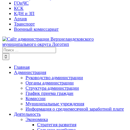
ГОиЧС
КСК
КДН и ЗП
Архив
Транспорт
Военный комиссариат
Результат
поиска:
Главная
Администрация
Руководство администрации
Органы администрации
Структура администрации
График приема граждан
Комиссии
Муниципальные учреждения
Информация о среднемесячной заработной плате
Деятельность
Экономика
Стратегия развития
Сельское хозяйство