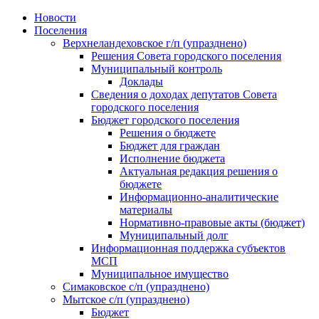
Skip
Новости
to
Поселения
content
Верхнеландеховское г/п (упразднено)
Решения Совета городского поселения
Муниципальный контроль
Доклады
Сведения о доходах депутатов Совета
городского поселения
Бюджет городского поселения
Решения о бюджете
Бюджет для граждан
Исполнение бюджета
Актуальная редакция решения о
бюджете
Информационно-аналитические
материалы
Нормативно-правовые акты (бюджет)
Муниципальный долг
Информационная поддержка субъектов
МСП
Муниципальное имущество
Симаковское с/п (упразднено)
Мытское с/п (упразднено)
Бюджет