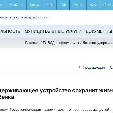
во
О районе
Кадры
ЖКХ
ТИК
ГОиЧС
КСК
КДН и 
ЕЛЬНОСТЬ
МУНИЦИПАЛЬНЫЕ УСЛУГИ
ДОКУМЕНТЫ
Главная
/
ГИБДД информирует
/
Детское удержив
Предыдущая
С
держивающее устройство сохранит жизн
бенка!
ели! Госавтоинспекция напоминает, что при перевозке детей-п