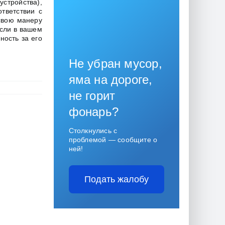
стройства),
тветствии с
свою манеру
сли в вашем
ность за его
Не убран мусор,
яма на дороге,
не горит
фонарь?
Столкнулись с
проблемой — сообщите о
ней!
Подать жалобу