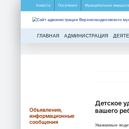
Skip
Новости
Поселения
Муниципальное имущест
to
content
ГЛАВНАЯ
АДМИНИСТРАЦИЯ
ДЕЯТ
Детское у
Объявления,
вашего ре
информационные
сообщения
Уважаемые водит