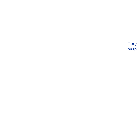
Пре
раз