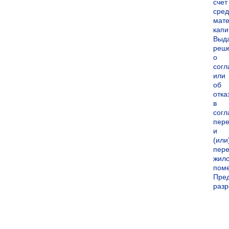
счет
сред
мате
капи
Выд
реш
о
согл
или
об
отка
в
согл
пер
и
(или
пере
жил
пом
Пре
раз