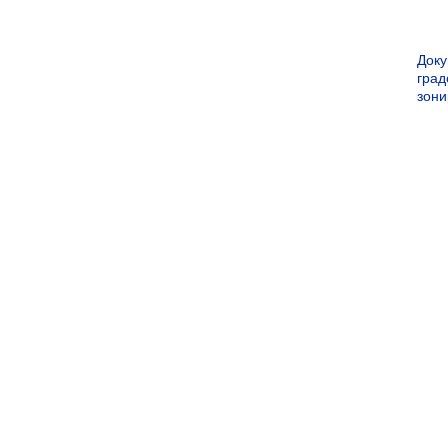
Док
град
зон