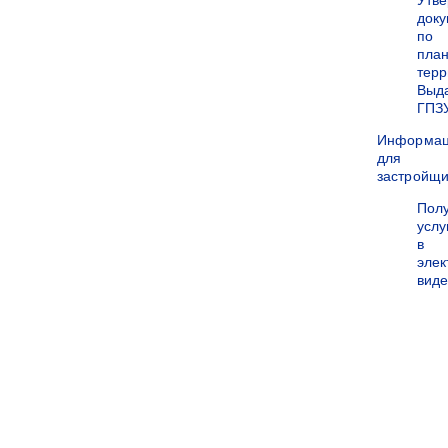
Утв
док
по
пла
терр
Выд
ГПЗ
Информа
для
застройщи
Пол
услу
в
эле
вид