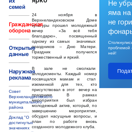
их
Не убр
семей
яма на
24 ноября в
Верхнеландеховском Доме
не гори
Гражданская
культуры прошел молодежный
оборона
фонар
вечер «За всё тебя
благодарю», посвященный
одному из самых значимых
Столкнулис
праздников – Дню Матери.
Открытые
проблемой 
Праздник получился
ней!
данные
торжественный и яркий.
В зале не смолкали
Подат
Наружная
аплодисменты. Каждый номер
реклама
посвящался мамам и стал
изюминкой для тех, кто
присутствовал в этот вечер на
Совет
празднике. В рамках
Верхнеландеховского
мероприятия был избран
муниципального
молодежный актив, который, по
района
завершению мероприятия,
обсудил насущные вопросы, и
Доклад "О
план по работе вновь
достигнутых
созданного молодежного клуба.
значениях