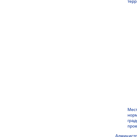
терр
Мес
нор
град
прое
Админист