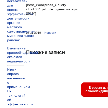
показателей
[Best_Wordpress_Gallery
для
id=»106″ gal_title=»день матери
оценки
2019″]
эффективности
деятельности
органов
местного
самоуправления
25.11.2019
|
Новости
муниципального
района"
Выявление
Похожие записи
правообладателей
объектов
недвижимости
Итоги
опроса
населения
с
применением
Версия дл
слабовидящ
IT-
технологий
об
эффективности