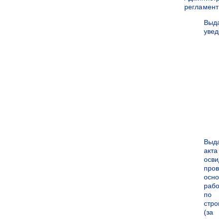
регламен
Выд
уве
Выд
акта
осви
про
осн
рабо
по
стро
(за