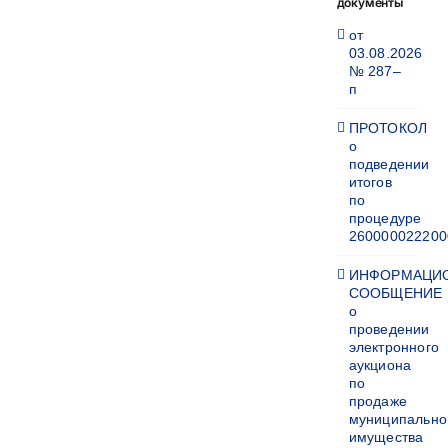
документы
от
03.08.2026
№ 287–
п
ПРОТОКОЛ
о
подведении
итогов
по
процедуре
260000022200
ИНФОРМАЦИ
СООБЩЕНИЕ
о
проведении
электронного
аукциона
по
продаже
муниципально
имущества