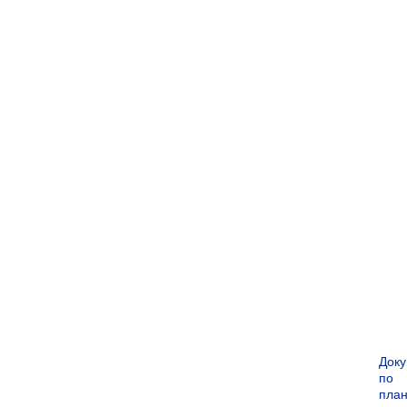
Док
по
пла