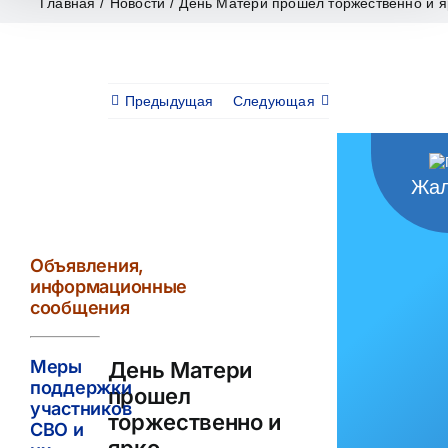
Главная
/
Новости
/
День Матери прошел торжественно и я
Предыдущая
Следующая
Жал
View
Larger
Image
Объявления,
информационные
сообщения
Меры
День Матери
поддержки
прошел
участников
торжественно и
СВО и
ярко