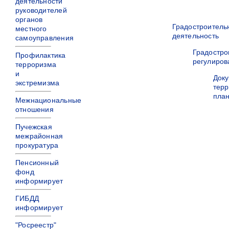
деятельности
руководителей
органов
Градостроитель
местного
деятельность
самоуправления
Градостро
Профилактика
регулиров
терроризма
и
Док
экстремизма
терр
пла
Межнациональные
отношения
Пучежская
межрайонная
прокуратура
Пенсионный
фонд
информирует
ГИБДД
информирует
"Росреестр"