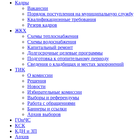
Кадры
Вакансии
Порядок поступления на муниципальную службу
Квалификационные требования
Резерв кадров
ЖКХ
Схемы теплоснабжения
Схемы водоснабжения
Капитальный ремонт
Долгосрочные целевые программы
Подготовка к отопительному периоду
Сведения о кладбищах и местах захоронений
ТИК
О комиссии
Решения
Новости
Избирательные комиссии
Выборы и референдумы
Работа с обращениями
Баннеры и ссылки
Архив выборов
ГОиЧС
КСК
КДН и ЗП
Архив