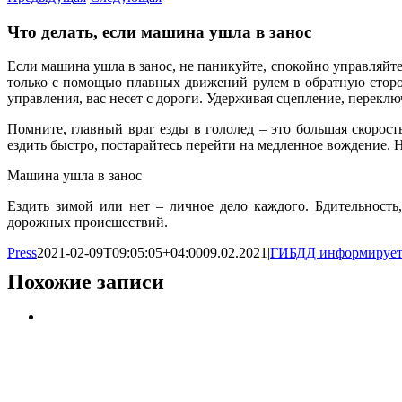
Что делать, если машина ушла в занос
Если машина ушла в занос, не паникуйте, спокойно управляйт
только с помощью плавных движений рулем в обратную сторону
управления, вас несет с дороги. Удерживая сцепление, переклю
Помните, главный враг езды в гололед – это большая скорост
ездить быстро, постарайтесь перейти на медленное вождение. 
Машина ушла в занос
Ездить зимой или нет – личное дело каждого. Бдительност
дорожных происшествий.
Press
2021-02-09T09:05:05+04:00
09.02.2021
|
ГИБДД информируе
Похожие записи