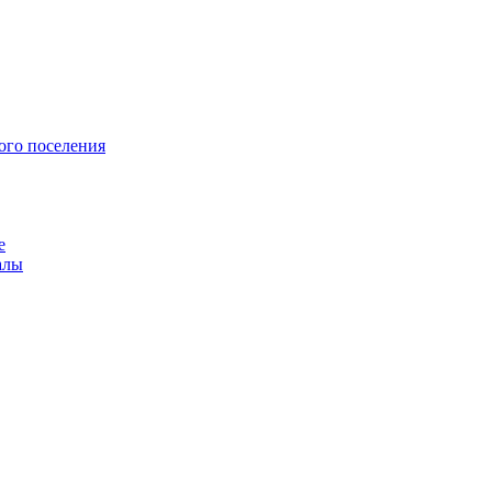
ого поселения
е
алы