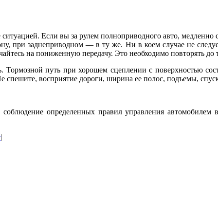
е ситуацией. Если вы за рулем полноприводного авто, медленно 
, при заднеприводном — в ту же. Ни в коем случае не следует
чайтесь на пониженную передачу. Это необходимо повторять до т
ь. Тормозной путь при хорошем сцеплении с поверхностью сост
Не спешите, восприятие дороги, ширина ее полос, подъемы, спус
ь, соблюдение определенных правил управления автомобилем 
т
|