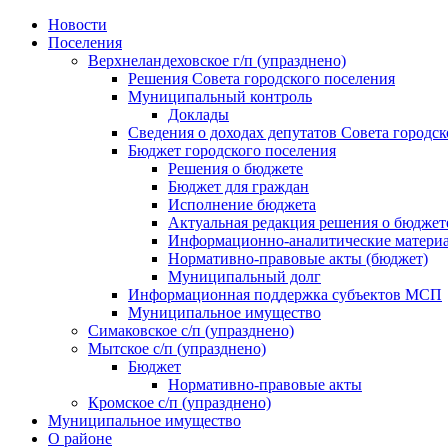
Skip
Новости
to
Поселения
content
Верхнеландеховское г/п (упразднено)
Решения Совета городского поселения
Муниципальный контроль
Доклады
Сведения о доходах депутатов Совета городск
Бюджет городского поселения
Решения о бюджете
Бюджет для граждан
Исполнение бюджета
Актуальная редакция решения о бюджет
Информационно-аналитические матери
Нормативно-правовые акты (бюджет)
Муниципальный долг
Информационная поддержка субъектов МСП
Муниципальное имущество
Симаковское с/п (упразднено)
Мытское с/п (упразднено)
Бюджет
Нормативно-правовые акты
Кромское с/п (упразднено)
Муниципальное имущество
О районе