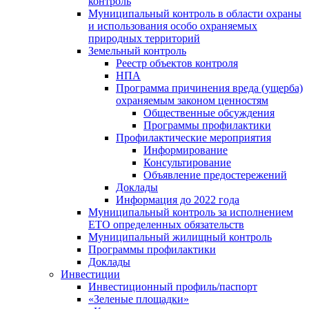
контроль
Муниципальный контроль в области охраны
и использования особо охраняемых
природных территорий
Земельный контроль
Реестр объектов контроля
НПА
Программа причинения вреда (ущерба)
охраняемым законом ценностям
Общественные обсуждения
Программы профилактики
Профилактические мероприятия
Информирование
Консультирование
Объявление предостережений
Доклады
Информация до 2022 года
Муниципальный контроль за исполнением
ЕТО определенных обязательств
Муниципальный жилищный контроль
Программы профилактики
Доклады
Инвестиции
Инвестиционный профиль/паспорт
«Зеленые площадки»