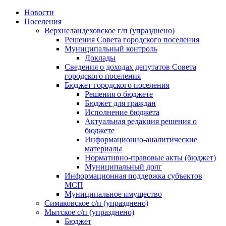
Skip
Новости
to
Поселения
content
Верхнеландеховское г/п (упразднено)
Решения Совета городского поселения
Муниципальный контроль
Доклады
Сведения о доходах депутатов Совета
городского поселения
Бюджет городского поселения
Решения о бюджете
Бюджет для граждан
Исполнение бюджета
Актуальная редакция решения о
бюджете
Информационно-аналитические
материалы
Нормативно-правовые акты (бюджет)
Муниципальный долг
Информационная поддержка субъектов
МСП
Муниципальное имущество
Симаковское с/п (упразднено)
Мытское с/п (упразднено)
Бюджет