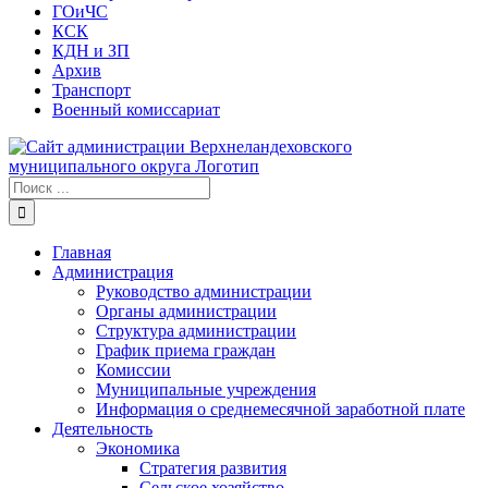
ГОиЧС
КСК
КДН и ЗП
Архив
Транспорт
Военный комиссариат
Результат
поиска:
Главная
Администрация
Руководство администрации
Органы администрации
Структура администрации
График приема граждан
Комиссии
Муниципальные учреждения
Информация о среднемесячной заработной плате
Деятельность
Экономика
Стратегия развития
Сельское хозяйство