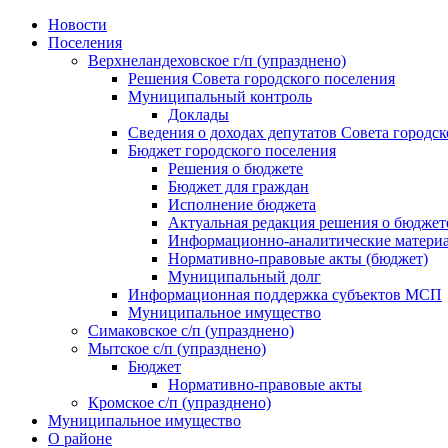
Skip
Новости
to
Поселения
content
Верхнеландеховское г/п (упразднено)
Решения Совета городского поселения
Муниципальный контроль
Доклады
Сведения о доходах депутатов Совета городск
Бюджет городского поселения
Решения о бюджете
Бюджет для граждан
Исполнение бюджета
Актуальная редакция решения о бюджет
Информационно-аналитические матери
Нормативно-правовые акты (бюджет)
Муниципальный долг
Информационная поддержка субъектов МСП
Муниципальное имущество
Симаковское с/п (упразднено)
Мытское с/п (упразднено)
Бюджет
Нормативно-правовые акты
Кромское с/п (упразднено)
Муниципальное имущество
О районе