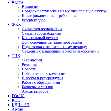
Кадры
Вакансии
Порядок поступления на муниципальную службу
Квалификационные требования
Резерв кадров
ЖКХ
Схемы теплоснабжения
Схемы водоснабжения
Капитальный ремонт
Долгосрочные целевые программы
Подготовка к отопительному периоду
Сведения о кладбищах и местах захоронений
ТИК
О комиссии
Решения
Новости
Избирательные комиссии
Выборы и референдумы
Работа с обращениями
Баннеры и ссылки
Архив выборов
ГОиЧС
КСК
КДН и ЗП
Архив