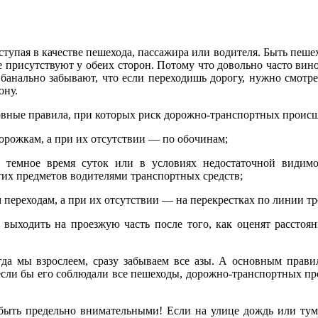
пая в качестве пешехода, пассажира или водителя. Быть пешехо
кже присутствуют у обеих сторон. Потому что довольно часто в
банально забывают, что если переходишь дорогу, нужно смотре
ону.
овные правила, при которых риск дорожно-транспортных проис
орожкам, а при их отсутствии — по обочинам;
темное время суток или в условиях недостаточной видимо
их предметов водителями транспортных средств;
переходам, а при их отсутствии — на перекрестках по линии тр
выходить на проезжую часть после того, как оценят расстоя
гда мы взрослеем, сразу забываем все азы. А основным правил
 если бы его соблюдали все пешеходы, дорожно-транспортных пр
ть предельно внимательными! Если на улице дождь или туман