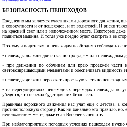
БЕЗОПАСНОСТЬ ПЕШЕХОДОВ
Ежедневно мы являемся участниками дорожного движения, высту
в совокупности и от пешеходов, и от водителей. И риски та
на красный свет или в неположенном месте. Некоторые даже 
появиться машина. И тогда уже поздно будет смотреть в ее стор
Поэтому и водителям, и пешеходам необходимо соблюдать осн
• пешеходы должны двигаться по тротуарам или пешеходным д
• при движении по обочинам или краю проезжей части в 
световозвращающими элементами и обеспечивать видимость эт
• пешеходы должны пересекать проезжую часть по пешеходным 
• на нерегулируемых пешеходных переходах пешеходы могут 
убедятся, что переход будет для них безопасен.
Правилам дорожного движения нас учат еще с детства, а ко
противоположную сторону. Как ни банально это правило, но,
неположенном месте, даже если Вы очень спешите.
При неблагоприятных погодных условиях пешеходам нужно бы