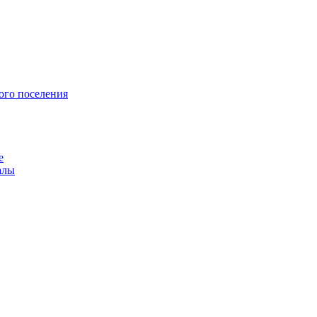
ого поселения
е
алы