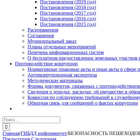
Постановления (2019 год)
Постановления (2018 год)
Постановления (2017 год)
Постановления (2016 год)
Постановления (2015 год)
Распоряжения
Соглашения
Муниципальный заказ
Планы отдельных мероприятий
Перечень информационных систем
О бесплатном предоставлении земельных участков 
Противодействие коррупции
Нормативные правовые акты и иные акты в сфере 
Антикоррупционная экспертиза
Методические материалы
Формы документов, связанных с противодействием
Сведения о доходах, расходах, об имуществе и обяз
Комиссия по соблюдению требований к служебному
Обратная связь для сообщений о фактах коррупции
Результат
поиска:
Главная
/
ГИБДД информирует
/
БЕЗОПАСНОСТЬ ПЕШЕХОДО
Предыдущая
Следующая