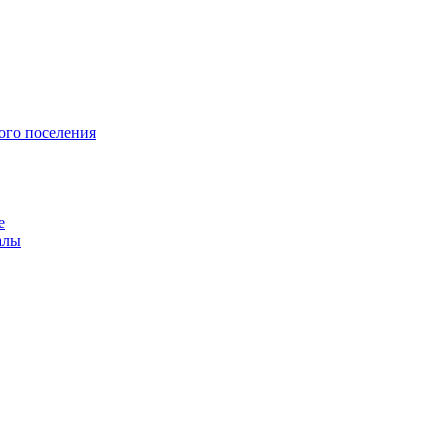
ого поселения
е
алы