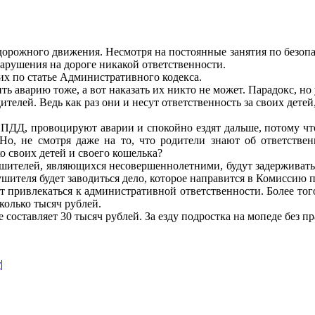
орожного движения. Несмотря на постоянные занятия по безопас
 нарушения на дороге никакой ответственности.
х по статье Административного кодекса.
ить аварию тоже, а вот наказать их никто не может. Парадокс, н
лей. Ведь как раз они и несут ответственность за своих детей,
ПДД, провоцируют аварии и спокойно ездят дальше, потому что з
 Но, не смотря даже на то, что родители знают об ответстве
 своих детей и своего кошелька?
ителей, являющихся несовершеннолетними, будут задерживать ТС
шителя будет заводиться дело, которое направится в Комиссию 
т привлекаться к административной ответственности. Более тог
колько тысяч рублей.
составляет 30 тысяч рублей. За езду подростка на мопеде без пр
т
|