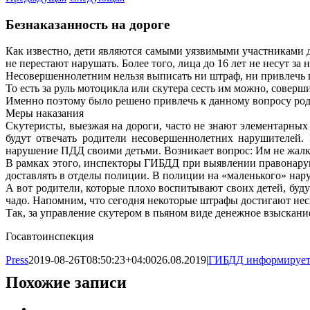
Безнаказанность на дороге
Как известно, дети являются самыми уязвимыми участниками д
не перестают нарушать. Более того, лица до 16 лет не несут за
Несовершеннолетним нельзя выписать ни штраф, ни привлечь и
То есть за руль мотоцикла или скутера сесть им можно, соверш
Именно поэтому было решено привлечь к данному вопросу родите
Меры наказания
Скутеристы, выезжая на дороги, часто не знают элементарных 
будут отвечать родители несовершеннолетних нарушителей.
нарушение ПДД своими детьми. Возникает вопрос: Им не жалко
В рамках этого, инспекторы ГИБДД при выявлении правонаруш
доставлять в отделы полиции. В полиции на «маленького» нару
А вот родители, которые плохо воспитывают своих детей, буду
чадо. Напомним, что сегодня некоторые штрафы достигают нес
Так, за управление скутером в пьяном виде денежное взыскание 
Госавтоинспекция
Press
2019-08-26T08:50:23+04:00
26.08.2019
|
ГИБДД информируе
Похожие записи