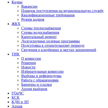
Кадры
Вакансии
Порядок поступления на муниципальную службу
Квалификационные требования
Резерв кадров
ЖКХ
Схемы теплоснабжения
Схемы водоснабжения
Капитальный ремонт
Долгосрочные целевые программы
Подготовка к отопительному периоду
Сведения о кладбищах и местах захоронений
ТИК
О комиссии
Решения
Новости
Избирательные комиссии
Выборы и референдумы
Работа с обращениями
Баннеры и ссылки
Архив выборов
ГОиЧС
КСК
КДН и ЗП
Архив