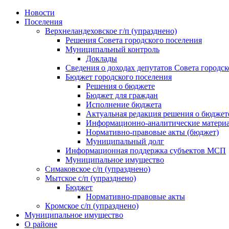
Skip
Новости
to
Поселения
content
Верхнеландеховское г/п (упразднено)
Решения Совета городского поселения
Муниципальный контроль
Доклады
Сведения о доходах депутатов Совета городск
Бюджет городского поселения
Решения о бюджете
Бюджет для граждан
Исполнение бюджета
Актуальная редакция решения о бюджет
Информационно-аналитические матери
Нормативно-правовые акты (бюджет)
Муниципальный долг
Информационная поддержка субъектов МСП
Муниципальное имущество
Симаковское с/п (упразднено)
Мытское с/п (упразднено)
Бюджет
Нормативно-правовые акты
Кромское с/п (упразднено)
Муниципальное имущество
О районе