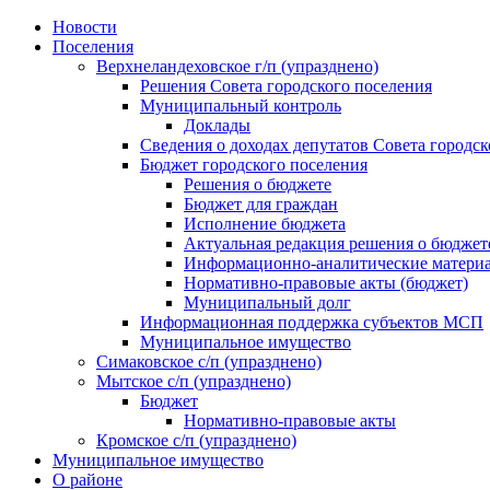
Skip
Новости
to
Поселения
content
Верхнеландеховское г/п (упразднено)
Решения Совета городского поселения
Муниципальный контроль
Доклады
Сведения о доходах депутатов Совета городск
Бюджет городского поселения
Решения о бюджете
Бюджет для граждан
Исполнение бюджета
Актуальная редакция решения о бюджет
Информационно-аналитические матери
Нормативно-правовые акты (бюджет)
Муниципальный долг
Информационная поддержка субъектов МСП
Муниципальное имущество
Симаковское с/п (упразднено)
Мытское с/п (упразднено)
Бюджет
Нормативно-правовые акты
Кромское с/п (упразднено)
Муниципальное имущество
О районе