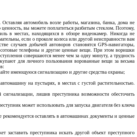
Оставляя автомобиль возле работы, магазина, банка, дома не
о ценность, вы можете поплатиться разбитым стеклом. Поэтому,
иль в местах, находящихся в обзоре видеокамер. Никогда не
мательны, если о проколе колеса или другой неисправности вам
тве случаев добычей автоворов становятся GPS-навигаторы,
и, сотовые телефоны и другие ценные вещи. При этом воришки
ступления совершаются менее чем за одну минуту, а трудность
окупают для личного пользования ворованные вещи за весьма
в:
лючайте имеющуюся сигнализацию и другие средства охраны;
автомашину на пустырях, в местах с густой растительностью.
й сигнализации, лишив преступника возможности обесточить
еступник может использовать для запуска двигателя без ключа
 Не рекомендуется оставлять в автомашинах документы и ценные
ет заставить преступника искать другой объект преступного