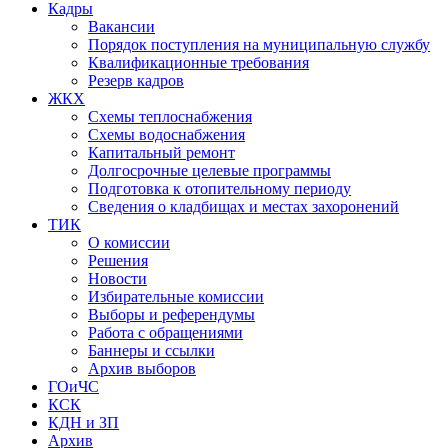
Кадры
Вакансии
Порядок поступления на муниципальную службу
Квалификационные требования
Резерв кадров
ЖКХ
Схемы теплоснабжения
Схемы водоснабжения
Капитальный ремонт
Долгосрочные целевые программы
Подготовка к отопительному периоду
Сведения о кладбищах и местах захоронений
ТИК
О комиссии
Решения
Новости
Избирательные комиссии
Выборы и референдумы
Работа с обращениями
Баннеры и ссылки
Архив выборов
ГОиЧС
КСК
КДН и ЗП
Архив