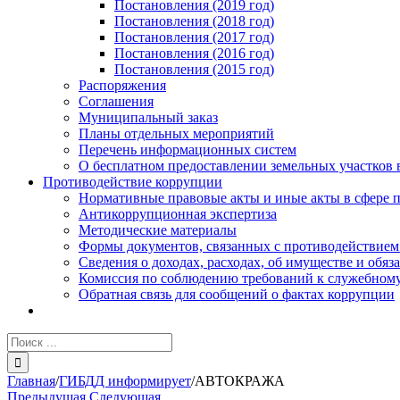
Постановления (2019 год)
Постановления (2018 год)
Постановления (2017 год)
Постановления (2016 год)
Постановления (2015 год)
Распоряжения
Соглашения
Муниципальный заказ
Планы отдельных мероприятий
Перечень информационных систем
О бесплатном предоставлении земельных участков 
Противодействие коррупции
Нормативные правовые акты и иные акты в сфере 
Антикоррупционная экспертиза
Методические материалы
Формы документов, связанных с противодействием
Сведения о доходах, расходах, об имуществе и обяз
Комиссия по соблюдению требований к служебному
Обратная связь для сообщений о фактах коррупции
Результат
поиска:
Главная
/
ГИБДД информирует
/
АВТОКРАЖА
Предыдущая
Следующая