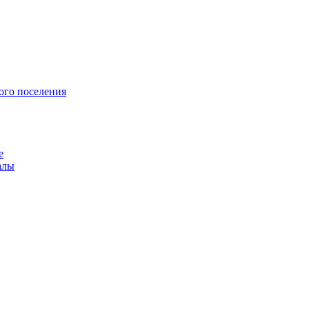
ого поселения
е
алы