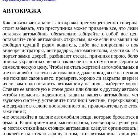
АВТОКРАЖА
Как показывает анализ, автокражи преимущественно совершаю
стоит забывать, что преступника может привлечь все, что леж
оставляя автомобиль, обязательно забирайте с собой все ц
оставляйте свой автомобиль открытым, даже если вы вышли на 
сообщил едущий рядом водитель, либо вас попросили о пом
видеорегистраторы, антирадары, автомагнитолы, акустика. И
портят замки дверей, разбивают стекла, причиняя порою, бол
поиска украденных вещей заключается в отсутствии серийны
символическую цену. Чтобы не стать жертвой автомобильных в
-не оставляйте ключи в автомашине, даже покидая ее на неско
-не покидая салона авто, проверьте, хорошо ли закрыты двери 
-если вам надо оставить автомашину на ночь, выберете хоро
Ставьте ее вплотную к стене дома или ближе к другому автомо
-чтобы повысить надежность защиты вашего автомобиля, ус
звуковую систему, установите потайной вентиль, перекрывающи
-не держите в салоне поставленного на продолжительную стоя
зажигания;
-не оставляйте в салоне автомобиля вещи, которые бросаются 
бумаги. Радиоприемники, магнитофоны, телевизоры лучше унос
-в местах стихийных стоянок автомашин следует организовать 
-наклейте на стекло афишу о том, что автомашина защищена