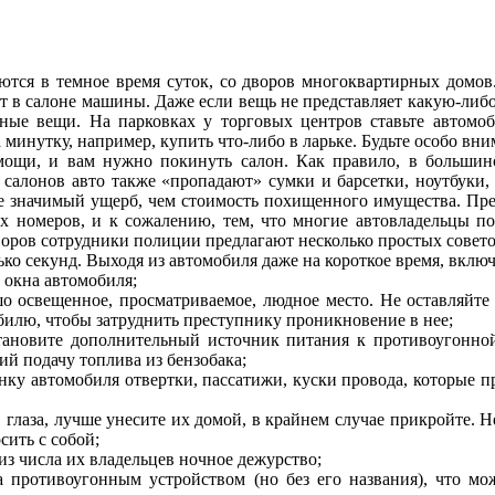
тся в темное время суток, со дворов многоквартирных домов. 
ит в салоне машины. Даже если вещь не представляет какую-либ
енные вещи. На парковках у торговых центров ставьте автомоб
минутку, например, купить что-либо в ларьке. Будьте особо вни
ощи, и вам нужно покинуть салон. Как правило, в большинс
з салонов авто также «пропадают» сумки и барсетки, ноутбук
ее значимый ущерб, чем стоимость похищенного имущества. Пре
х номеров, и к сожалению, тем, что многие автовладельцы п
оров сотрудники полиции предлагают несколько простых совето
лько секунд. Выходя из автомобиля даже на короткое время, вк
и окна автомобиля;
шо освещенное, просматриваемое, людное место. Не оставляйте 
билю, чтобы затруднить преступнику проникновение в нее;
тановите дополнительный источник питания к противоугонно
й подачу топлива из бензобака;
нку автомобиля отвертки, пассатижи, куски провода, которые пр
в глаза, лучше унесите их домой, в крайнем случае прикройте.
ить с собой;
из числа их владельцев ночное дежурство;
 противоугонным устройством (но без его названия), что мож