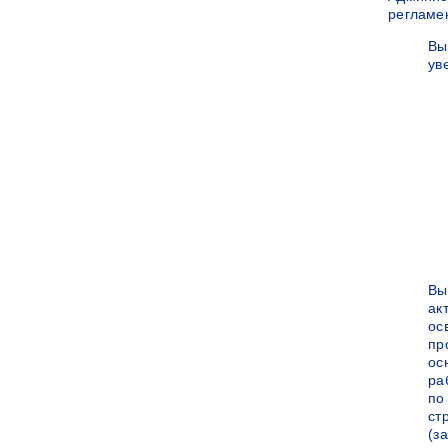
регламе
Вы
ув
Вы
ак
ос
пр
ос
ра
по
ст
(за