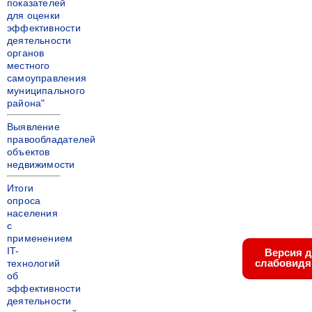
показателей
для оценки
эффективности
деятельности
органов
местного
самоуправления
муниципального
района"
Выявление
правообладателей
объектов
недвижимости
Итоги
опроса
населения
с
применением
IT-
Версия 
слабовид
технологий
об
эффективности
деятельности