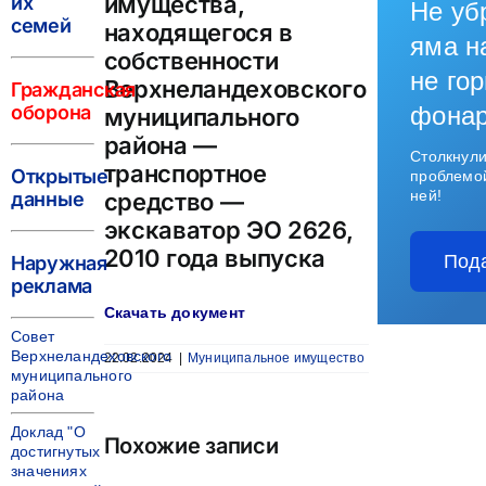
имущества,
их
Не уб
семей
находящегося в
яма н
собственности
не гор
Верхнеландеховского
Гражданская
оборона
фона
муниципального
района —
Столкнули
транспортное
Открытые
проблемо
ней!
данные
средство —
экскаватор ЭО 2626,
2010 года выпуска
Под
Наружная
реклама
Скачать документ
Совет
Верхнеландеховского
22.02.2024
|
Муниципальное имущество
муниципального
района
Доклад "О
Похожие записи
достигнутых
значениях