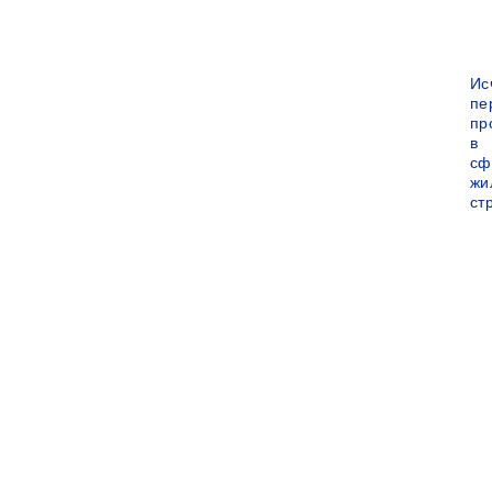
Ис
пе
пр
в
сф
жи
ст