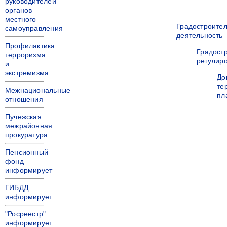
руководителей
органов
местного
Градостроите
самоуправления
деятельность
Профилактика
Градост
терроризма
регулир
и
экстремизма
До
те
Межнациональные
пл
отношения
Пучежская
межрайонная
прокуратура
Пенсионный
фонд
информирует
ГИБДД
информирует
"Росреестр"
информирует