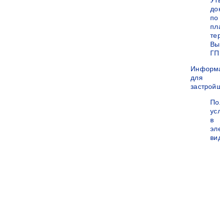
Ут
до
по
пл
те
Вы
ГП
Информ
для
застрой
По
ус
в
эл
ви