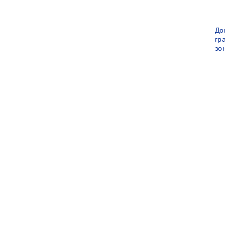
До
гр
зо