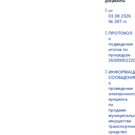
документы
от
03.08.2026
№ 287–п
ПРОТОКОЛ
о
подведении
итогов по
процедуре
2600000222
ИНФОРМАЦ
СООБЩЕНИ
о
проведении
электронног
аукциона
по
продаже
муниципаль
имущества
транспортно
средство