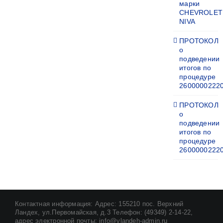
марки
CHEVROLET
NIVA
ПРОТОКОЛ
о
подведении
итогов по
процедуре
2600000222
ПРОТОКОЛ
о
подведении
итогов по
процедуре
2600000222
Контактная информация: Адрес: 155210 пос. Верхний
Ландех, ул.Первомайская, д.3 Телефон: (49349) 2-14-22,
адрес электронной почты: info@vlandeh-admin.ru