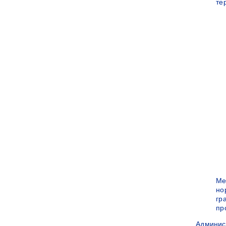
те
Ме
но
гр
пр
Админис