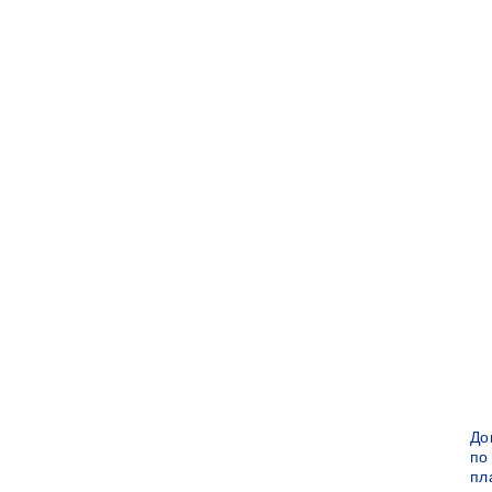
До
по
пл