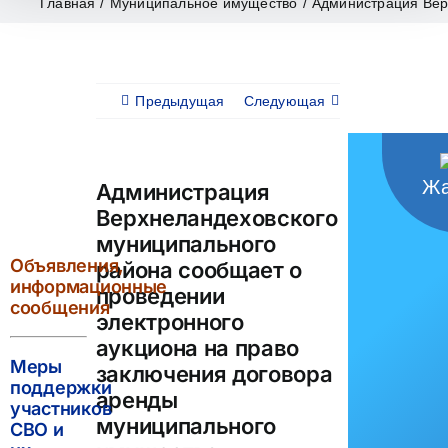
Главная
/
Муниципальное имущество
/
Администрация Верх
Предыдущая
Следующая
Жа
Администрация
Верхнеландеховского
муниципального
Объявления,
района сообщает о
информационные
проведении
сообщения
электронного
аукциона на право
Меры
заключения договора
поддержки
аренды
участников
муниципального
СВО и