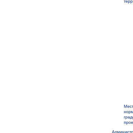
терр
Мес
нор
град
прое
Админист