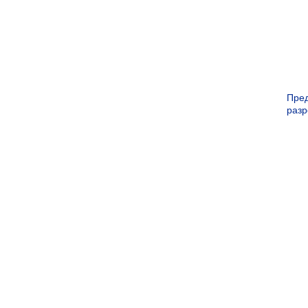
Пре
раз