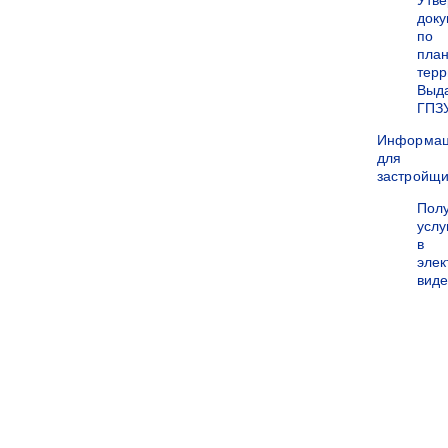
Утв
док
по
пла
терр
Выд
ГПЗ
Информа
для
застройщи
Пол
услу
в
эле
вид