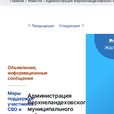
Главная
/
Новости
/
Администрация Верхнеландеховского 
Предыдущая
Следующая
Жал
View
Larger
Image
Объявления,
информационные
сообщения
Меры
Администрация
поддержки
Верхнеландеховского
участников
муниципального
СВО и