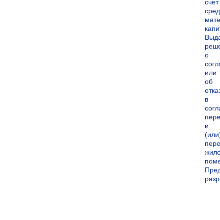
счет
сред
мате
капи
Выд
реш
о
согл
или
об
отка
в
согл
пер
и
(или
пере
жил
пом
Пре
раз