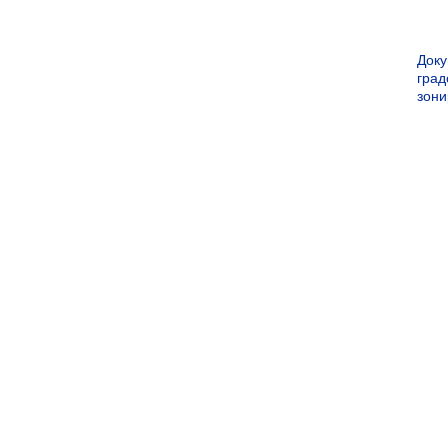
Док
град
зон