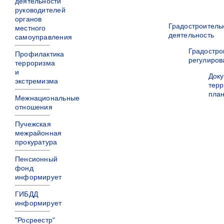
деятельности
руководителей
органов
Градостроитель
местного
деятельность
самоуправления
Градостро
Профилактика
регулиров
терроризма
и
Док
экстремизма
терр
пла
Межнациональные
отношения
Пучежская
межрайонная
прокуратура
Пенсионный
фонд
информирует
ГИБДД
информирует
"Росреестр"