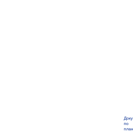
Док
по
пла