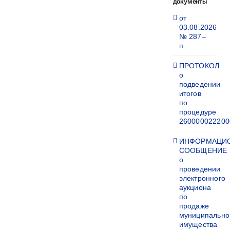
документы
от
03.08.2026
№ 287–
п
ПРОТОКОЛ
о
подведении
итогов
по
процедуре
260000022200
ИНФОРМАЦИ
СООБЩЕНИЕ
о
проведении
электронного
аукциона
по
продаже
муниципально
имущества