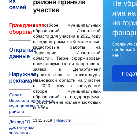
их
района приняла
Не убр
семей
участие
яма на
не гори
Гражданская
в отборе муниципальных
образований Ивановской
оборона
фонар
области для участия в 2021 году
в подпрограмме «Комплексные
Столкнулис
кадастровые работы на
Открытые
проблемой 
территории Ивановской
ней!
данные
области».
Также сформирован
пакет документов и направлена
заявка в Департамент
Подат
Наружная
строительства и архитектуры
реклама
Ивановской области на участие
в 2020 году в конкурсном
отборе муниципальных
Совет
образований в подпрограмме
Верхнеландеховского
«Обеспечение жильем молодых
муниципального
семей».
района
13.11.2019
|
Новости
Доклад "О
достигнутых
значениях