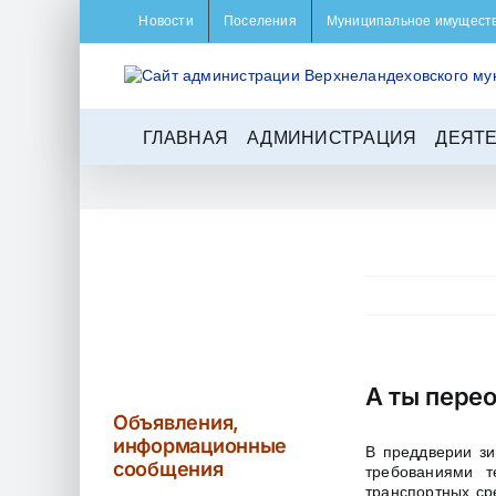
Skip
Новости
Поселения
Муниципальное имущест
to
content
ГЛАВНАЯ
АДМИНИСТРАЦИЯ
ДЕЯТ
А ты перео
Объявления,
информационные
В преддверии зи
сообщения
требованиями т
транспортных ср