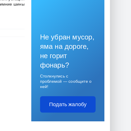
Зимние шины
Не убран мусор,
яма на дороге,
не горит
фонарь?
Столкнулись с
проблемой — сообщите о
ней!
Подать жалобу