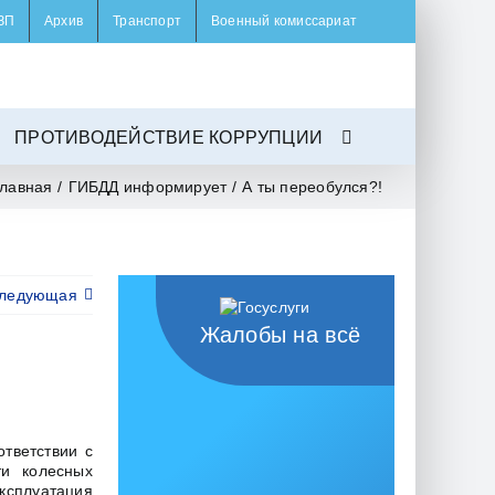
ЗП
Архив
Транспорт
Военный комиссариат
ПРОТИВОДЕЙСТВИЕ КОРРУПЦИИ
лавная
/
ГИБДД информирует
/
А ты переобулся?!
ледующая
Жалобы на всё
тветствии с
ти колесных
эксплуатация