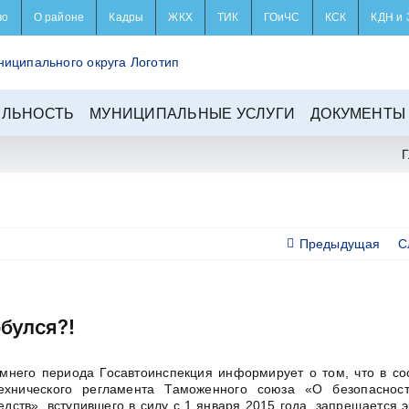
во
О районе
Кадры
ЖКХ
ТИК
ГОиЧС
КСК
КДН и 
ЕЛЬНОСТЬ
МУНИЦИПАЛЬНЫЕ УСЛУГИ
ДОКУМЕНТЫ
Г
Предыдущая
С
булся?!
мнего периода Госавтоинспекция информирует о том, что в соо
ехнического регламента Таможенного союза «О безопаснос
едств», вступившего в силу с 1 января 2015 года, запрещается 