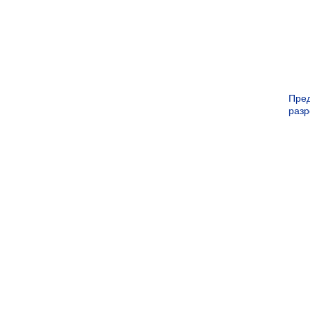
Пре
раз