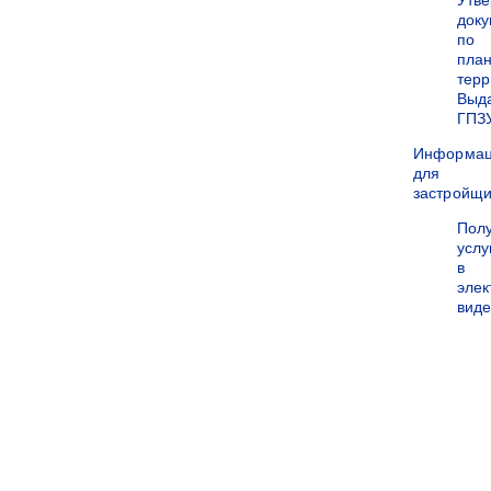
Утв
док
по
пла
терр
Выд
ГПЗ
Информа
для
застройщи
Пол
услу
в
эле
вид