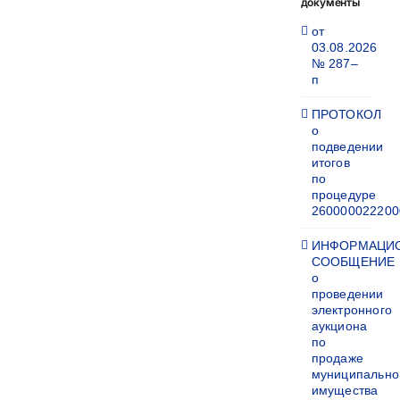
документы
от
03.08.2026
№ 287–
п
ПРОТОКОЛ
о
подведении
итогов
по
процедуре
260000022200
ИНФОРМАЦИ
СООБЩЕНИЕ
о
проведении
электронного
аукциона
по
продаже
муниципально
имущества