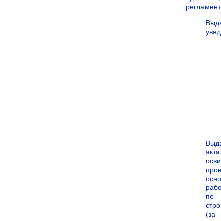
регламен
Выд
уве
Выд
акта
осви
про
осн
рабо
по
стро
(за