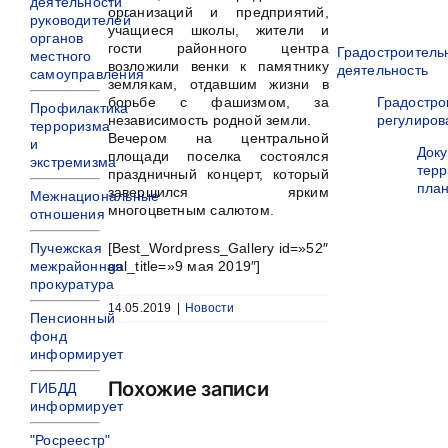
деятельности
организаций и предприятий,
руководителей
учащиеся школы, жители и
органов
гости районного центра
Градостроитель
местного
возложили венки к памятнику
деятельность
самоуправления
землякам, отдавшим жизни в
борьбе с фашизмом, за
Градостро
Профилактика
независимость родной земли.
регулиров
терроризма
Вечером на центральной
и
Док
площади поселка состоялся
экстремизма
терр
праздничный концерт, который
пла
завершился ярким
Межнациональные
многоцветным салютом.
отношения
[Best_Wordpress_Gallery id=»52″
Пучежская
gal_title=»9 мая 2019″]
межрайонная
прокуратура
14.05.2019
|
Новости
Пенсионный
фонд
информирует
Похожие записи
ГИБДД
информирует
"Росреестр"