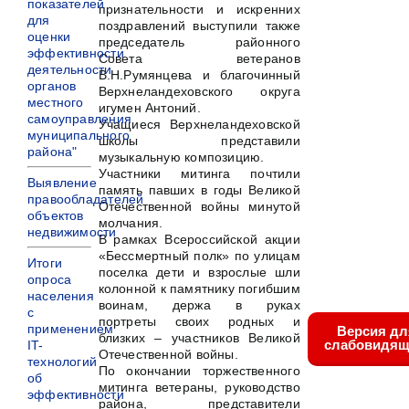
показателей
признательности и искренних
для
поздравлений выступили также
оценки
председатель районного
эффективности
Совета ветеранов
деятельности
В.Н.Румянцева и благочинный
органов
Верхнеландеховского округа
местного
игумен Антоний.
самоуправления
Учащиеся Верхнеландеховской
муниципального
школы представили
района"
музыкальную композицию.
Участники митинга почтили
Выявление
память павших в годы Великой
правообладателей
Отечественной войны минутой
объектов
молчания.
недвижимости
В рамках Всероссийской акции
«Бессмертный полк» по улицам
Итоги
поселка дети и взрослые шли
опроса
колонной к памятнику погибшим
населения
воинам, держа в руках
с
портреты своих родных и
применением
Версия дл
близких – участников Великой
слабовидящ
IT-
Отечественной войны.
технологий
По окончании торжественного
об
митинга ветераны, руководство
эффективности
района, представители