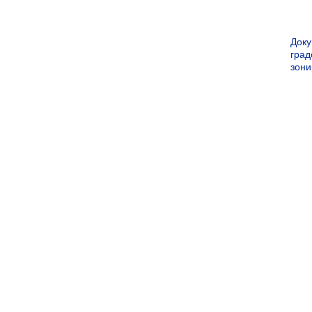
Док
град
зон