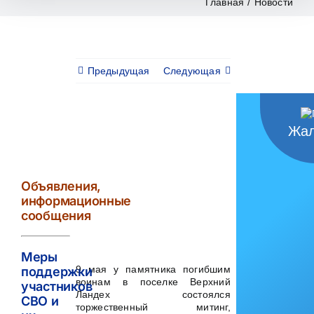
Главная
/
Новости
Предыдущая
Следующая
Жал
View
Larger
Image
Объявления,
информационные
сообщения
Меры
9 мая у памятника погибшим
поддержки
воинам в поселке Верхний
участников
Ландех состоялся
СВО и
торжественный митинг,