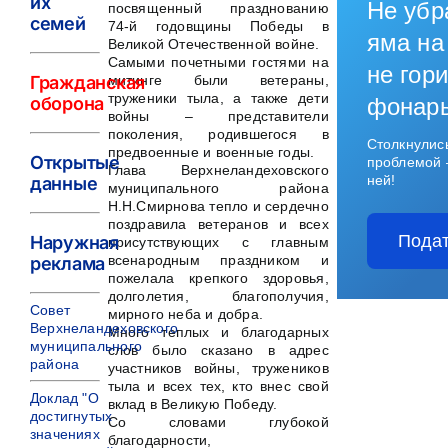
их
Не убр
посвященный празднованию
семей
74-й годовщины Победы в
яма на
Великой Отечественной войне.
Самыми почетными гостями на
не гори
митинге были ветераны,
Гражданская
труженики тыла, а также дети
оборона
фонар
войны – представители
поколения, родившегося в
Столкнулис
предвоенные и военные годы.
Открытые
проблемой 
Глава Верхнеландеховского
ней!
данные
муниципального района
Н.Н.Смирнова тепло и сердечно
поздравила ветеранов и всех
Подат
Наружная
присутствующих с главным
всенародным праздником и
реклама
пожелала крепкого здоровья,
долголетия, благополучия,
Совет
мирного неба и добра.
Верхнеландеховского
Много теплых и благодарных
муниципального
слов было сказано в адрес
района
участников войны, тружеников
тыла и всех тех, кто внес свой
Доклад "О
вклад в Великую Победу.
достигнутых
Со словами глубокой
значениях
благодарности,