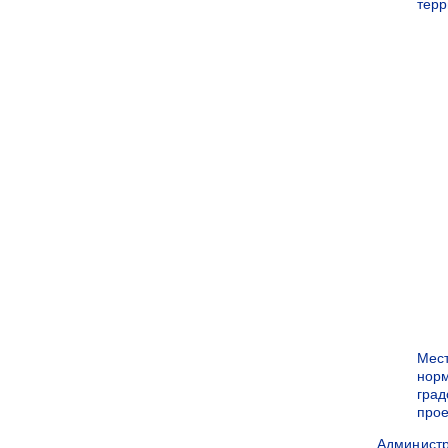
терр
Мес
нор
град
прое
Админист