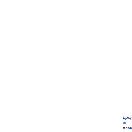
Док
по
пла