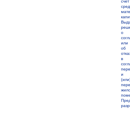
счет
сред
мате
капи
Выд
реш
о
согл
или
об
отка
в
согл
пер
и
(или
пере
жил
пом
Пре
раз