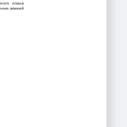
нного плана
енне-зимний