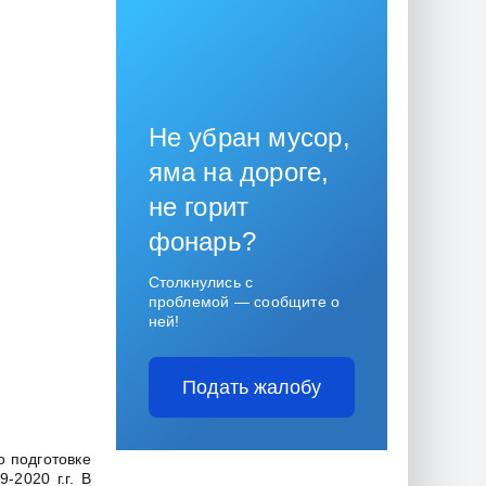
Не убран мусор,
яма на дороге,
не горит
фонарь?
Столкнулись с
проблемой — сообщите о
ней!
Подать жалобу
о подготовке
2020 г.г. В