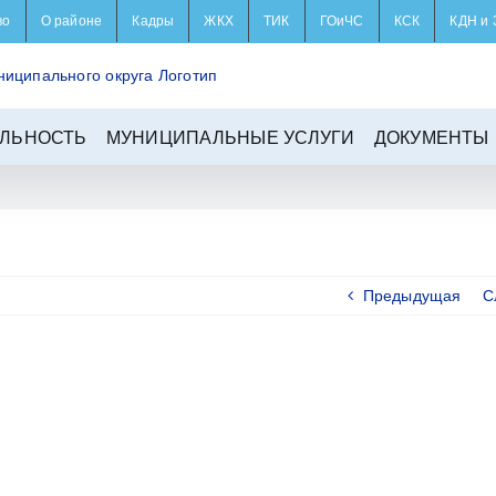
во
О районе
Кадры
ЖКХ
ТИК
ГОиЧС
КСК
КДН и 
ЛЬНОСТЬ
МУНИЦИПАЛЬНЫЕ УСЛУГИ
ДОКУМЕНТЫ
Предыдущая
С