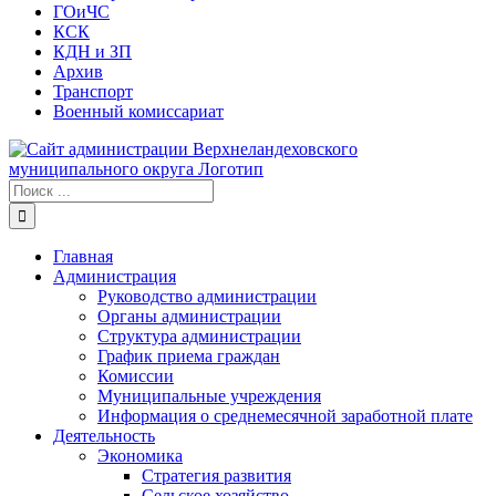
ГОиЧС
КСК
КДН и ЗП
Архив
Транспорт
Военный комиссариат
Результат
поиска:
Главная
Администрация
Руководство администрации
Органы администрации
Структура администрации
График приема граждан
Комиссии
Муниципальные учреждения
Информация о среднемесячной заработной плате
Деятельность
Экономика
Стратегия развития
Сельское хозяйство