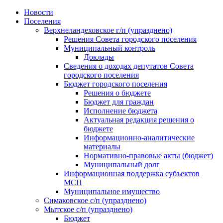
Skip
Новости
to
Поселения
content
Верхнеландеховское г/п (упразднено)
Решения Совета городского поселения
Муниципальный контроль
Доклады
Сведения о доходах депутатов Совета
городского поселения
Бюджет городского поселения
Решения о бюджете
Бюджет для граждан
Исполнение бюджета
Актуальная редакция решения о
бюджете
Информационно-аналитические
материалы
Нормативно-правовые акты (бюджет)
Муниципальный долг
Информационная поддержка субъектов
МСП
Муниципальное имущество
Симаковское с/п (упразднено)
Мытское с/п (упразднено)
Бюджет