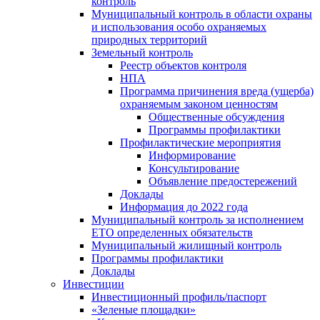
контроль
Муниципальный контроль в области охраны
и использования особо охраняемых
природных территорий
Земельный контроль
Реестр объектов контроля
НПА
Программа причинения вреда (ущерба)
охраняемым законом ценностям
Общественные обсуждения
Программы профилактики
Профилактические мероприятия
Информирование
Консультирование
Объявление предостережений
Доклады
Информация до 2022 года
Муниципальный контроль за исполнением
ЕТО определенных обязательств
Муниципальный жилищный контроль
Программы профилактики
Доклады
Инвестиции
Инвестиционный профиль/паспорт
«Зеленые площадки»