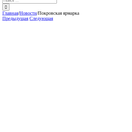
поиска:
Главная
/
Новости
/
Покровская ярмарка
Предыдущая
Следующая
View
Larger
Image