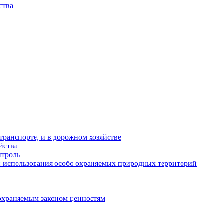
ства
ранспорте, и в дорожном хозяйстве
йства
троль
 использования особо охраняемых природных территорий
охраняемым законом ценностям