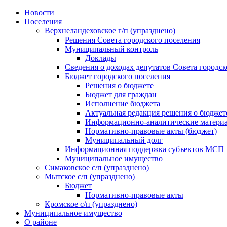
Skip
Новости
to
Поселения
content
Верхнеландеховское г/п (упразднено)
Решения Совета городского поселения
Муниципальный контроль
Доклады
Сведения о доходах депутатов Совета городск
Бюджет городского поселения
Решения о бюджете
Бюджет для граждан
Исполнение бюджета
Актуальная редакция решения о бюджет
Информационно-аналитические матери
Нормативно-правовые акты (бюджет)
Муниципальный долг
Информационная поддержка субъектов МСП
Муниципальное имущество
Симаковское с/п (упразднено)
Мытское с/п (упразднено)
Бюджет
Нормативно-правовые акты
Кромское с/п (упразднено)
Муниципальное имущество
О районе