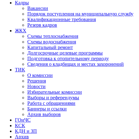
Кадры
Вакансии
Порядок поступления на муниципальную службу
Квалификационные требования
Резерв кадров
ЖКХ
Схемы теплоснабжения
Схемы водоснабжения
Капитальный ремонт
Долгосрочные целевые программы
Подготовка к отопительному периоду
Сведения о кладбищах и местах захоронений
ТИК
О комиссии
Решения
Новости
Избирательные комиссии
Выборы и референдумы
Работа с обращениями
Баннеры и ссылки
Архив выборов
ГОиЧС
КСК
КДН и ЗП
Архив