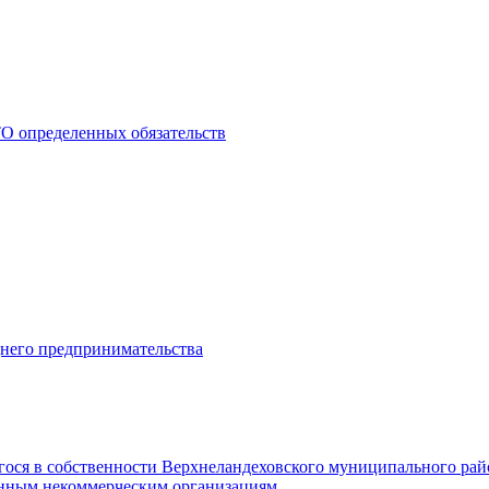
О определенных обязательств
днего предпринимательства
гося в собственности Верхнеландеховского муниципального рай
нным некоммерческим организациям