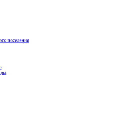
ого поселения
е
алы