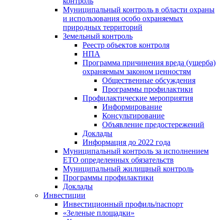
контроль
Муниципальный контроль в области охраны
и использования особо охраняемых
природных территорий
Земельный контроль
Реестр объектов контроля
НПА
Программа причинения вреда (ущерба)
охраняемым законом ценностям
Общественные обсуждения
Программы профилактики
Профилактические мероприятия
Информирование
Консультирование
Объявление предостережений
Доклады
Информация до 2022 года
Муниципальный контроль за исполнением
ЕТО определенных обязательств
Муниципальный жилищный контроль
Программы профилактики
Доклады
Инвестиции
Инвестиционный профиль/паспорт
«Зеленые площадки»