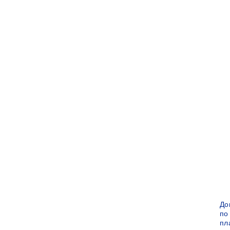
До
по
пл