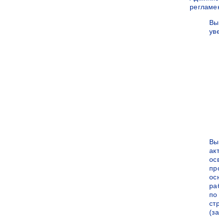
регламе
Вы
ув
Вы
ак
ос
пр
ос
ра
по
ст
(за