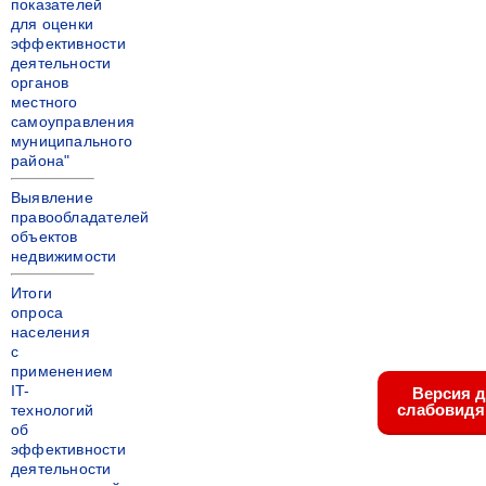
показателей
для оценки
эффективности
деятельности
органов
местного
самоуправления
муниципального
района"
Выявление
правообладателей
объектов
недвижимости
Итоги
опроса
населения
с
применением
IT-
Версия 
слабовид
технологий
об
эффективности
деятельности