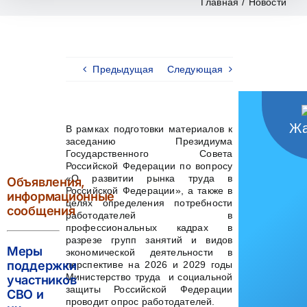
Главная
/
Новости
Предыдущая
Следующая
Жа
В рамках подготовки материалов к
заседанию Президиума
Государственного Совета
Российской Федерации по вопросу
«О развитии рынка труда в
Объявления,
Российской Федерации», а также в
информационные
целях определения потребности
сообщения
работодателей в
профессиональных кадрах в
разрезе групп занятий и видов
Меры
экономической деятельности в
поддержки
перспективе на 2026 и 2029 годы
Министерство труда и социальной
участников
защиты Российской Федерации
СВО и
проводит опрос работодателей.