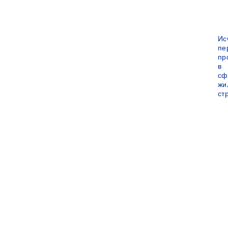
Ис
пе
пр
в
сф
жи
ст