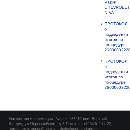
марки
CHEVROLET
NIVA
ПРОТОКОЛ
о
подведении
итогов по
процедуре
2600000222
ПРОТОКОЛ
о
подведении
итогов по
процедуре
2600000222
Контактная информация: Адрес: 155210 пос. Верхний
Ландех, ул.Первомайская, д.3 Телефон: (49349) 2-14-22,
адрес электронной почты: info@vlandeh-admin.ru