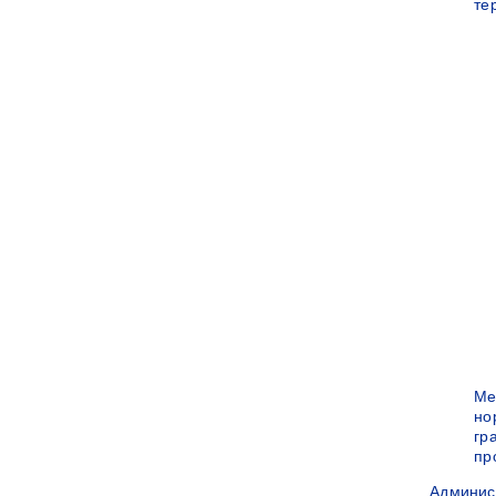
те
Ме
но
гр
пр
Админис