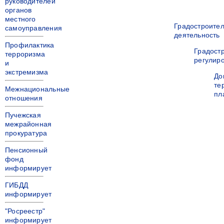
руководителей
органов
местного
Градостроите
самоуправления
деятельность
Профилактика
Градост
терроризма
регулир
и
экстремизма
До
те
Межнациональные
пл
отношения
Пучежская
межрайонная
прокуратура
Пенсионный
фонд
информирует
ГИБДД
информирует
"Росреестр"
информирует