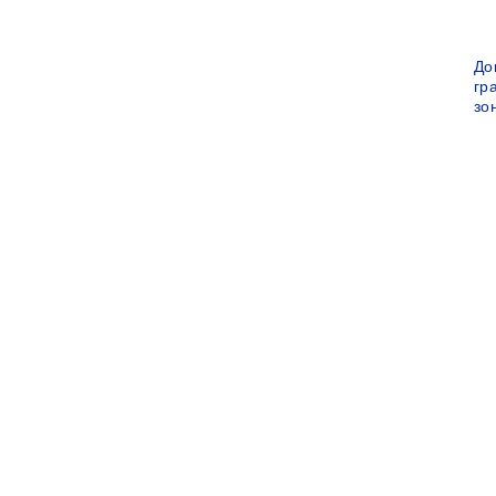
До
гр
зо