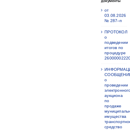
документы
от
03.08.2026
№ 287–п
ПРОТОКОЛ
о
подведении
итогов по
процедуре
2600000222
ИНФОРМАЦ
СООБЩЕНИ
о
проведении
электронног
аукциона
по
продаже
муниципаль
имущества
транспортно
средство