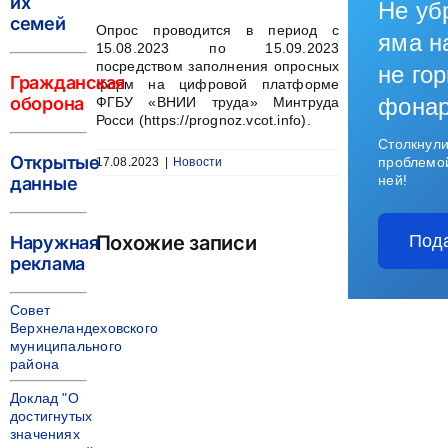
их
Не уб
семей
Опрос проводится в период с
яма н
15.08.2023 по 15.09.2023
посредством заполнения опросных
не гор
Гражданская
форм на цифровой платформе
оборона
фона
ФГБУ «ВНИИ труда» Минтруда
Росси (https://prognoz.vcot.info).
Столкнули
Открытые
проблемо
17.08.2023
|
Новости
ней!
данные
Похожие записи
Под
Наружная
реклама
Совет
Верхнеландеховского
муниципального
района
Доклад "О
достигнутых
значениях