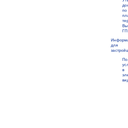
Ут
до
по
пл
те
Вы
ГП
Информ
для
застрой
По
ус
в
эл
ви