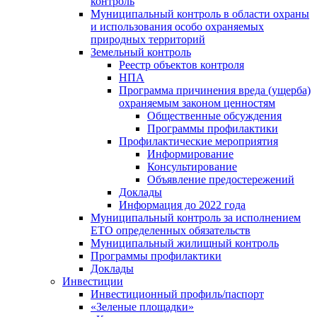
контроль
Муниципальный контроль в области охраны
и использования особо охраняемых
природных территорий
Земельный контроль
Реестр объектов контроля
НПА
Программа причинения вреда (ущерба)
охраняемым законом ценностям
Общественные обсуждения
Программы профилактики
Профилактические мероприятия
Информирование
Консультирование
Объявление предостережений
Доклады
Информация до 2022 года
Муниципальный контроль за исполнением
ЕТО определенных обязательств
Муниципальный жилищный контроль
Программы профилактики
Доклады
Инвестиции
Инвестиционный профиль/паспорт
«Зеленые площадки»