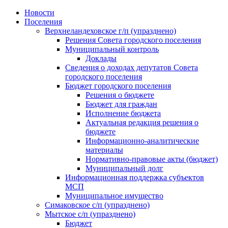
Skip
Новости
to
Поселения
content
Верхнеландеховское г/п (упразднено)
Решения Совета городского поселения
Муниципальный контроль
Доклады
Сведения о доходах депутатов Совета
городского поселения
Бюджет городского поселения
Решения о бюджете
Бюджет для граждан
Исполнение бюджета
Актуальная редакция решения о
бюджете
Информационно-аналитические
материалы
Нормативно-правовые акты (бюджет)
Муниципальный долг
Информационная поддержка субъектов
МСП
Муниципальное имущество
Симаковское с/п (упразднено)
Мытское с/п (упразднено)
Бюджет