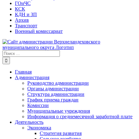
ГОиЧС
КСК
КДН и ЗП
Архив
Транспорт
Военный комиссариат
Результат
поиска:
Главная
Администрация
Руководство администрации
Органы администрации
Структура администрации
График приема граждан
Комиссии
Муниципальные учреждения
Информация о среднемесячной заработной плате
Деятельность
Экономика
Стратегия развития
Сельское хозяйство