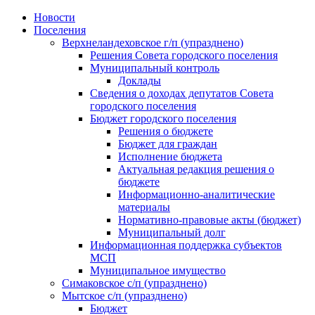
Skip
Новости
to
Поселения
content
Верхнеландеховское г/п (упразднено)
Решения Совета городского поселения
Муниципальный контроль
Доклады
Сведения о доходах депутатов Совета
городского поселения
Бюджет городского поселения
Решения о бюджете
Бюджет для граждан
Исполнение бюджета
Актуальная редакция решения о
бюджете
Информационно-аналитические
материалы
Нормативно-правовые акты (бюджет)
Муниципальный долг
Информационная поддержка субъектов
МСП
Муниципальное имущество
Симаковское с/п (упразднено)
Мытское с/п (упразднено)
Бюджет