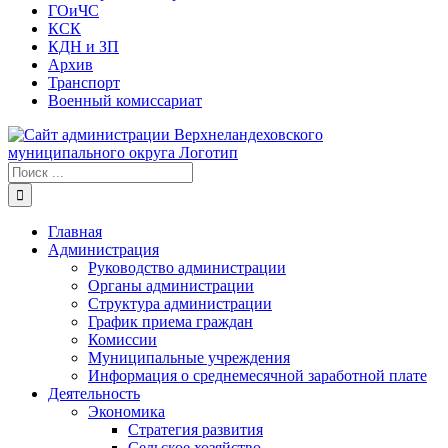
ГОиЧС
КСК
КДН и ЗП
Архив
Транспорт
Военный комиссариат
Результат
поиска:
Главная
Администрация
Руководство администрации
Органы администрации
Структура администрации
График приема граждан
Комиссии
Муниципальные учреждения
Информация о среднемесячной заработной плате
Деятельность
Экономика
Стратегия развития
Сельское хозяйство