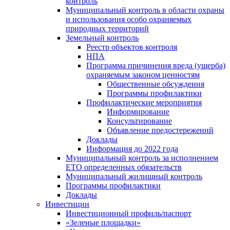
контроль
Муниципальный контроль в области охраны
и использования особо охраняемых
природных территорий
Земельный контроль
Реестр объектов контроля
НПА
Программа причинения вреда (ущерба)
охраняемым законом ценностям
Общественные обсуждения
Программы профилактики
Профилактические мероприятия
Информирование
Консультирование
Объявление предостережений
Доклады
Информация до 2022 года
Муниципальный контроль за исполнением
ЕТО определенных обязательств
Муниципальный жилищный контроль
Программы профилактики
Доклады
Инвестиции
Инвестиционный профиль/паспорт
«Зеленые площадки»