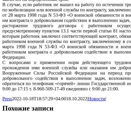
В случае, если работник не вышел на работу по истечении т
по мобилизации или военной службы по контракту, заключенном
от 28 марта 1998 года N 53-ФЗ «О воинской обязанности и во
им контракта о добровольном содействии в выполнении зада
расторжение трудового договора с работником осуще
предусмотренному пунктом 13.1 части первой статьи 81 насто
которым работник заключил соответствующий контракт, обяза
работником военной службы по контракту, заключенному в соо
марта 1998 года N 53-ФЗ «О воинской обязанности и военн
работником контракта о добровольном содействии в выполн
Федерации.
С вопросами о применении норм действующего трудовог
прохождения ими военной службы или оказания им добров
Вооруженные Силы Российской Федерации на период пр
добровольного содействия в выполнении задач, возлож
обратиться по телефонам «горячей» линии Государственной инс
9:00 до 17:15 т. 8-960-509-17-49 ежедневно с 9:00 до 21:00.
Press
2022-10-18T18:57:29+04:00
18.10.2022
|
Новости
|
Похожие записи