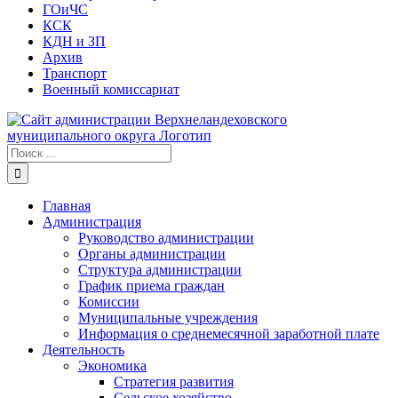
ГОиЧС
КСК
КДН и ЗП
Архив
Транспорт
Военный комиссариат
Результат
поиска:
Главная
Администрация
Руководство администрации
Органы администрации
Структура администрации
График приема граждан
Комиссии
Муниципальные учреждения
Информация о среднемесячной заработной плате
Деятельность
Экономика
Стратегия развития
Сельское хозяйство