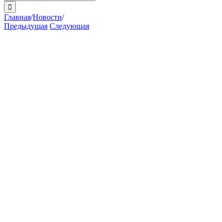
поиска:
Главная
/
Новости
/
Предыдущая
Следующая
View
Larger
Image