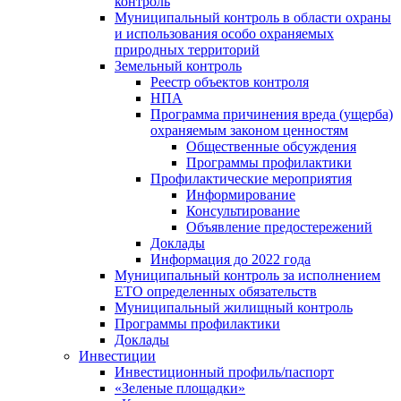
контроль
Муниципальный контроль в области охраны
и использования особо охраняемых
природных территорий
Земельный контроль
Реестр объектов контроля
НПА
Программа причинения вреда (ущерба)
охраняемым законом ценностям
Общественные обсуждения
Программы профилактики
Профилактические мероприятия
Информирование
Консультирование
Объявление предостережений
Доклады
Информация до 2022 года
Муниципальный контроль за исполнением
ЕТО определенных обязательств
Муниципальный жилищный контроль
Программы профилактики
Доклады
Инвестиции
Инвестиционный профиль/паспорт
«Зеленые площадки»