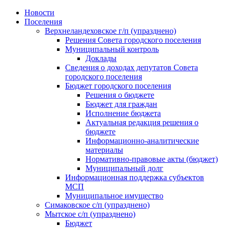
Skip
Новости
to
Поселения
content
Верхнеландеховское г/п (упразднено)
Решения Совета городского поселения
Муниципальный контроль
Доклады
Сведения о доходах депутатов Совета
городского поселения
Бюджет городского поселения
Решения о бюджете
Бюджет для граждан
Исполнение бюджета
Актуальная редакция решения о
бюджете
Информационно-аналитические
материалы
Нормативно-правовые акты (бюджет)
Муниципальный долг
Информационная поддержка субъектов
МСП
Муниципальное имущество
Симаковское с/п (упразднено)
Мытское с/п (упразднено)
Бюджет