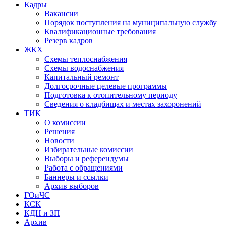
Кадры
Вакансии
Порядок поступления на муниципальную службу
Квалификационные требования
Резерв кадров
ЖКХ
Схемы теплоснабжения
Схемы водоснабжения
Капитальный ремонт
Долгосрочные целевые программы
Подготовка к отопительному периоду
Сведения о кладбищах и местах захоронений
ТИК
О комиссии
Решения
Новости
Избирательные комиссии
Выборы и референдумы
Работа с обращениями
Баннеры и ссылки
Архив выборов
ГОиЧС
КСК
КДН и ЗП
Архив