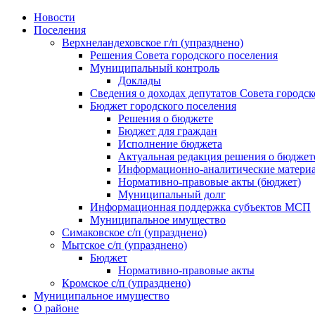
Skip
Новости
to
Поселения
content
Верхнеландеховское г/п (упразднено)
Решения Совета городского поселения
Муниципальный контроль
Доклады
Сведения о доходах депутатов Совета городск
Бюджет городского поселения
Решения о бюджете
Бюджет для граждан
Исполнение бюджета
Актуальная редакция решения о бюджет
Информационно-аналитические матери
Нормативно-правовые акты (бюджет)
Муниципальный долг
Информационная поддержка субъектов МСП
Муниципальное имущество
Симаковское с/п (упразднено)
Мытское с/п (упразднено)
Бюджет
Нормативно-правовые акты
Кромское с/п (упразднено)
Муниципальное имущество
О районе