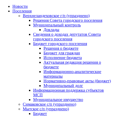
Skip
Новости
to
Поселения
content
Верхнеландеховское г/п (упразднено)
Решения Совета городского поселения
Муниципальный контроль
Доклады
Сведения о доходах депутатов Совета
городского поселения
Бюджет городского поселения
Решения о бюджете
Бюджет для граждан
Исполнение бюджета
Актуальная редакция решения о
бюджете
Информационно-аналитические
материалы
Нормативно-правовые акты (бюджет)
Муниципальный долг
Информационная поддержка субъектов
МСП
Муниципальное имущество
Симаковское с/п (упразднено)
Мытское с/п (упразднено)
Бюджет