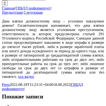
поиска:
Главная
/
ГИБДД информирует
/
Предыдущая
Следующая
Дача взятки должностному лицу – уголовно наказуемое
деяние! Госавтоинспекция напоминает, что дача взятки
должностному лицу является уголовным преступлением,
ответственность за которое предусмотрена статьей 291
Уголовного кодекса Российской Федерации. Санкции данной
статьи предусматривают наказание в виде штрафа в размере
до пятисот тысяч рублей, либо в размере заработной платы
или иного дохода осужденного за период до одного года, или
в размере от пятикратной до тридцатикратной суммы взятки;
либо исправительными работами на срок до двух лет; либо
принудительные работы на срок до трех лет; либо лишение
свободы на срок до двух лет со штрафом в размере от
пятикратной до десятикратной суммы взятки или без
такового.
xxx видео
Press
2022-08-18T11:23:31+04:00
18.08.2022
|
ГИБДД
информирует
|
Похожие записи