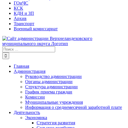
ГОиЧС
КСК
КДН и ЗП
Архив
Транспорт
Военный комиссариат
Результат
поиска:
Главная
Администрация
Руководство администрации
Органы администрации
Структура администрации
График приема граждан
Комиссии
Муниципальные учреждения
Информация о среднемесячной заработной плате
Деятельность
Экономика
Стратегия развития
Сельское хозяйство