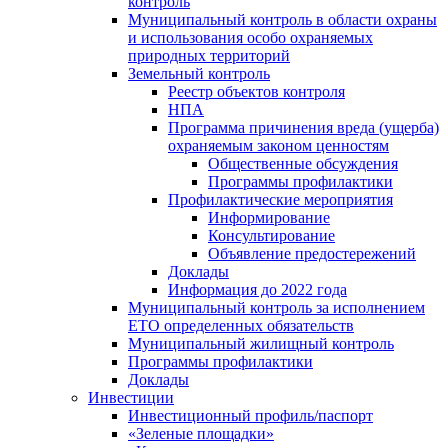
контроль
Муниципальный контроль в области охраны
и использования особо охраняемых
природных территорий
Земельный контроль
Реестр объектов контроля
НПА
Программа причинения вреда (ущерба)
охраняемым законом ценностям
Общественные обсуждения
Программы профилактики
Профилактические мероприятия
Информирование
Консультирование
Объявление предостережений
Доклады
Информация до 2022 года
Муниципальный контроль за исполнением
ЕТО определенных обязательств
Муниципальный жилищный контроль
Программы профилактики
Доклады
Инвестиции
Инвестиционный профиль/паспорт
«Зеленые площадки»