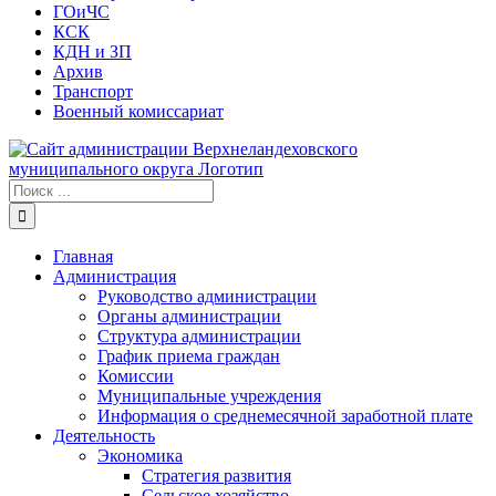
ГОиЧС
КСК
КДН и ЗП
Архив
Транспорт
Военный комиссариат
Результат
поиска:
Главная
Администрация
Руководство администрации
Органы администрации
Структура администрации
График приема граждан
Комиссии
Муниципальные учреждения
Информация о среднемесячной заработной плате
Деятельность
Экономика
Стратегия развития
Сельское хозяйство