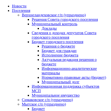
Skip
Новости
to
Поселения
content
Верхнеландеховское г/п (упразднено)
Решения Совета городского поселения
Муниципальный контроль
Доклады
Сведения о доходах депутатов Совета
городского поселения
Бюджет городского поселения
Решения о бюджете
Бюджет для граждан
Исполнение бюджета
Актуальная редакция решения о
бюджете
Информационно-аналитические
материалы
Нормативно-правовые акты (бюджет)
Муниципальный долг
Информационная поддержка субъектов
МСП
Муниципальное имущество
Симаковское с/п (упразднено)
Мытское с/п (упразднено)
Бюджет