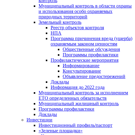
контроль
Муниципальный контроль в области охраны
и использования особо охраняемых
природных территорий
Земельный контроль
Реестр объектов контроля
НПА
Программа причинения вреда (ущерба)
охраняемым законом ценностям
Общественные обсуждения
Программы профилактики
Профилактические мероприятия
Информирование
Консультирование
Объявление предостережений
Доклады
Информация до 2022 года
Муниципальный контроль за исполнением
ЕТО определенных обязательств
Муниципальный жилищный контроль
Программы профилактики
Доклады
Инвестиции
Инвестиционный профиль/паспорт
«Зеленые площадки»