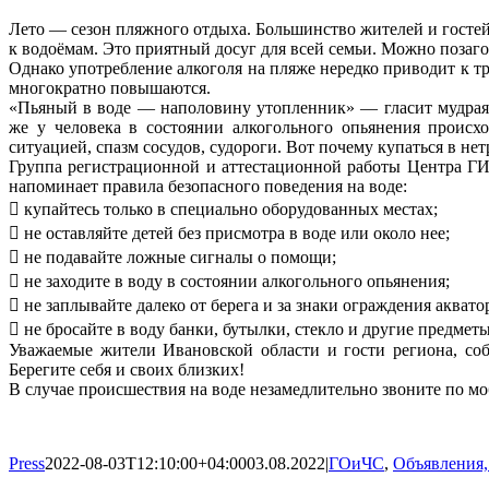
Лето — сезон пляжного отдыха. Большинство жителей и гостей
к водоёмам. Это приятный досуг для всей семьи. Можно позагор
Однако употребление алкоголя на пляже нередко приводит к т
многократно повышаются.
«Пьяный в воде — наполовину утопленник» — гласит мудрая 
же у человека в состоянии алкогольного опьянения происх
ситуацией, спазм сосудов, судороги. Вот почему купаться в не
Группа регистрационной и аттестационной работы Центра Г
напоминает правила безопасного поведения на воде:
 купайтесь только в специально оборудованных местах;
 не оставляйте детей без присмотра в воде или около нее;
 не подавайте ложные сигналы о помощи;
 не заходите в воду в состоянии алкогольного опьянения;
 не заплывайте далеко от берега и за знаки ограждения аквато
 не бросайте в воду банки, бутылки, стекло и другие предмет
Уважаемые жители Ивановской области и гости региона, соб
Берегите себя и своих близких!
В случае происшествия на воде незамедлительно звоните по м
Press
2022-08-03T12:10:00+04:00
03.08.2022
|
ГОиЧС
,
Объявления