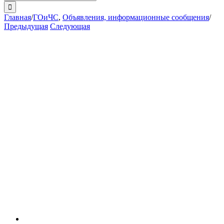
поиска:
Главная
/
ГОиЧС
,
Объявления, информационные сообщения
/
Предыдущая
Следующая
View
Larger
Image