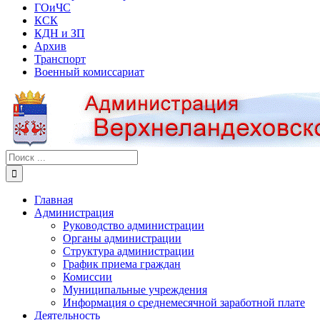
ГОиЧС
КСК
КДН и ЗП
Архив
Транспорт
Военный комиссариат
Результат
поиска:
Главная
Администрация
Руководство администрации
Органы администрации
Структура администрации
График приема граждан
Комиссии
Муниципальные учреждения
Информация о среднемесячной заработной плате
Деятельность