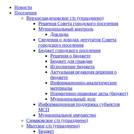
Skip
Новости
to
Поселения
content
Верхнеландеховское г/п (упразднено)
Решения Совета городского поселения
Муниципальный контроль
Доклады
Сведения о доходах депутатов Совета
городского поселения
Бюджет городского поселения
Решения о бюджете
Бюджет для граждан
Исполнение бюджета
Актуальная редакция решения о
бюджете
Информационно-аналитические
материалы
Нормативно-правовые акты (бюджет)
Муниципальный долг
Информационная поддержка субъектов
МСП
Муниципальное имущество
Симаковское с/п (упразднено)
Мытское с/п (упразднено)
Бюджет