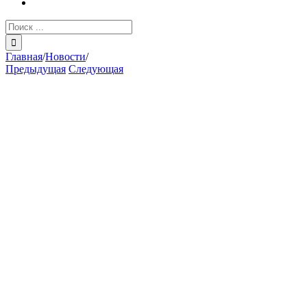
Результат
поиска:
Главная
/
Новости
/
Предыдущая
Следующая
View
Larger
Image